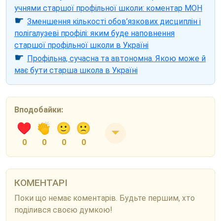
учнями старшої профільної школи: коментар МОН
☛
Зменшення кількості обов’язкових дисциплін і
полігалузеві профілі: яким буде наповнення
старшої профільної школи в Україні
☛
Профільна, сучасна та автономна. Якою може й
має бути старша школа в Україні
Вподобайки:
0
0
0
0
КОМЕНТАРІ
Поки що немає коментарів. Будьте першим, хто
поділився своєю думкою!