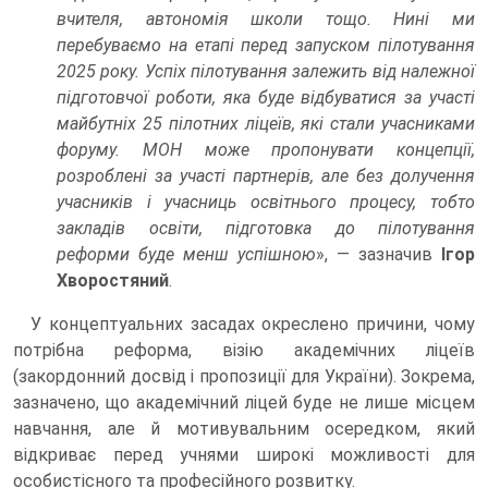
вчителя, автономія школи тощо. Нині ми
перебуваємо на етапі перед запуском пілотування
2025 року. Успіх пілотування залежить від належної
підготовчої роботи, яка буде відбуватися за участі
майбутніх 25 пілотних ліцеїв, які стали учасниками
форуму. МОН може пропонувати концепції,
розроблені за участі партнерів, але без долучення
учасників і учасниць освітнього процесу, тобто
закладів освіти, підготовка до пілотування
реформи буде менш успішною
», — зазначив
Ігор
Хворостяний
.
У концептуальних засадах окреслено причини, чому
потрібна реформа, візію академічних ліцеїв
(закордонний досвід і пропозиції для України). Зокрема,
зазначено, що академічний ліцей буде не лише місцем
навчання, але й мотивувальним осередком, який
відкриває перед учнями широкі можливості для
особистісного та професійного розвитку.