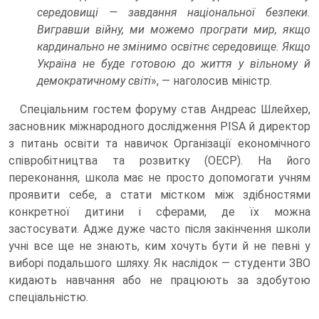
середовищі — завдання національної безпеки.
Вигравши війну, ми можемо програти мир, якщо
кардинально не змінимо освітнє середовище. Якщо
Україна не буде готовою до життя у вільному й
демократичному світі
», — наголосив міністр.
Спеціальним гостем форуму став Андреас Шлейхер,
засновник міжнародного дослідження PISA й директор
з питань освіти та навичок Організації економічного
співробітництва та розвитку (ОЕСР). На його
переконання, школа має не просто допомогати учням
проявити себе, а стати містком між здібностями
конкретної дитини і сферами, де їх можна
застосувати. Адже дуже часто після закінчення школи
учні все ще не знають, ким хочуть бути й не певні у
виборі подальшого шляху. Як наслідок — студенти ЗВО
кидають навчання або не працюють за здобутою
спеціальністю.