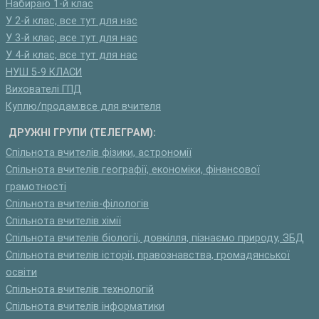
Набираю 1-й клас
У 2-й клас, все тут для нас
У 3-й клас, все тут для нас
У 4-й клас, все тут для нас
НУШ 5-9 КЛАСИ
Вихователі ГПД
Куплю/продам:все для вчителя
ДРУЖНІ ГРУПИ (ТЕЛЕГРАМ):
Спільнота вчителів фізики, астрономії
Спільнота вчителів географії, економіки, фінансової
грамотності
Спільнота вчителів-філологів
Спільнота вчителів хімії
Спільнота вчителів біології, довкілля, пізнаємо природу, ЗБД
Спільнота вчителів історії, правознавства, громадянської
освіти
Спільнота вчителів технологій
Спільнота вчителів інформатики