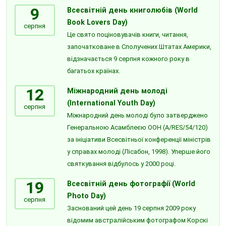
9
Всесвітній день книголюбів (World
Book Lovers Day)
серпня
Це свято поціновувачів книги, читання,
започатковане в Сполучених Штатах Америки,
відзначається 9 серпня кожного року в
багатьох країнах.
12
Міжнародний день молоді
(International Youth Day)
серпня
Міжнародний день молоді було затверджено
Генеральною Асамблеєю ООН (A/RES/54/120)
за ініціативи Всесвітньої конференції міністрів
у справах молоді (Лісабон, 1998). Уперше його
святкування відбулось у 2000 році.
19
Всесвітній день фотографії (World
Photo Day)
серпня
Заснований цей день 19 серпня 2009 року
відомим австралійським фотографом Корскі