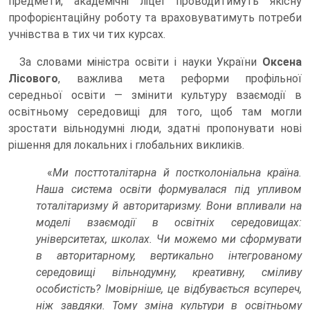
предмети, академічні ліцеї проводитимуть якісну
профорієнтаційну роботу та враховуватимуть потреби
учнівства в тих чи тих курсах.
За словами міністра освіти і науки України
Оксена
Лісового
, важлива мета реформи профільної
середньої освіти — змінити культуру взаємодії в
освітньому середовищі для того, щоб там могли
зростати вільнодумні люди, здатні пропонувати нові
рішення для локальних і глобальних викликів.
«
Ми посттоталітарна й постколоніальна країна.
Наша система освіти формувалася під упливом
тоталітаризму й авторитаризму. Вони впливали на
моделі взаємодії в освітніх середовищах:
університетах, школах. Чи можемо ми сформувати
в авторитарному, вертикально інтегрованому
середовищі вільнодумну, креативну, сміливу
особистість? Імовірніше, це відбувається всупереч,
ніж завдяки. Тому зміна культури в освітньому