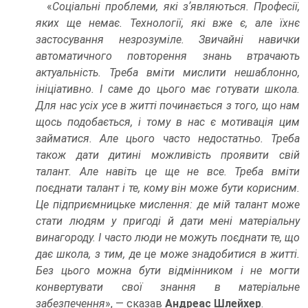
«
Соціальні проблеми, які зʼявляються. Професії,
яких ще немає. Технології, які вже є, але їхнє
застосування незрозуміле. Звичайні навички
автоматичного повторення знань втрачають
актуальність. Треба вміти мислити нешаблонно,
ініціативно. І саме до цього має готувати школа.
Для нас усіх усе в житті починається з того, що нам
щось подобається, і тому в нас є мотивація цим
займатися. Але цього часто недостатньо. Треба
також дати дитині можливість проявити свій
талант. Але навіть це ще не все. Треба вміти
поєднати талант і те, кому він може бути корисним.
Це підприємницьке мислення: де мій талант може
стати людям у пригоді й дати мені матеріальну
винагороду. І часто люди не можуть поєднати те, що
дає школа, з тим, де це може знадобитися в житті.
Без цього можна бути відмінником і не могти
конвертувати свої знання в матеріальне
забезпечення
», — сказав
Андреас Шлейхер
.