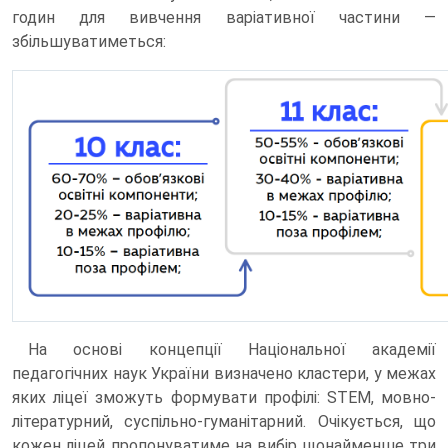
годин для вивчення варіативної частини —
збільшуватиметься:
На основі концепції Національної академії
педагогічних наук України визначено кластери, у межах
яких ліцеї зможуть формувати профілі: STEM, мовно-
літературний, суспільно-гуманітарний. Очікується, що
кожен ліцей пропонуватиме на вибір щонайменше три