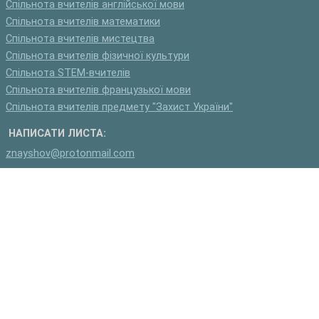
Спільнота вчителів англійської мови
Спільнота вчителів математики
Спільнота вчителів мистецтва
Спільнота вчителів фізичної культури
Спільнота STEM-вчителів
Спільнота вчителів французької мови
Спільнота вчителів предмету "Захист України"
НАПИСАТИ ЛИСТА:
znayshov@protonmail.com