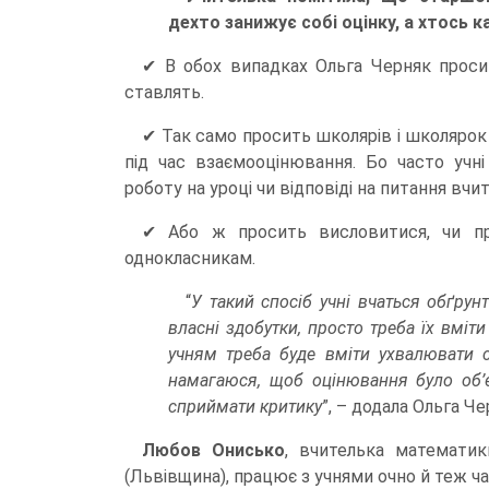
дехто занижує собі оцінку, а хтось к
✔ В обох випадках Ольга Черняк просит
ставлять.
✔ Так само просить школярів і школярок 
під час взаємооцінювання. Бо часто учн
роботу на уроці чи відповіді на питання вчит
✔ Або ж просить висловитися, чи пра
однокласникам.
“
У такий спосіб учні вчаться обґру
власні здобутки, просто треба їх вміт
учням треба буде вміти ухвалювати 
намагаюся, щоб оцінювання було об’є
сприймати критику
”, – додала Ольга Че
Любов Онисько
, вчителька математик
(Львівщина), працює з учнями очно й теж ч