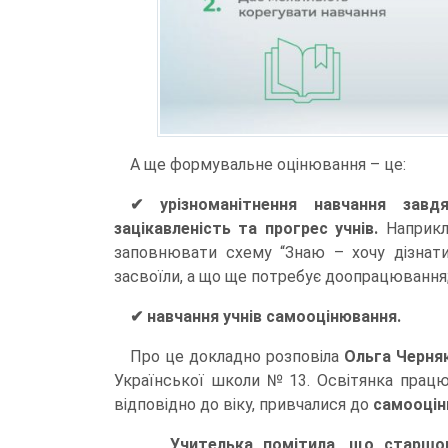
А ще формувальне оцінювання – це:
✔ урізноманітнення навчання завд
зацікавленість та прогрес учнів.
Наприкла
заповнювати схему “Знаю – хочу дізнатис
засвоїли, а що ще потребує доопрацювання
✔ навчання учнів самооцінювання.
Про це докладно розповіла
Ольга Черня
Української школи № 13. Освітянка працює
відповідно до віку, привчалися до
самооцін
Учителька помітила, що старшо