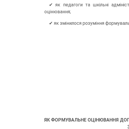
✔ як педагоги та шкільні адміні
оцінювання;
✔ як змінилося розуміння формувал
ЯК ФОРМУВАЛЬНЕ ОЦІНЮВАННЯ ДОП