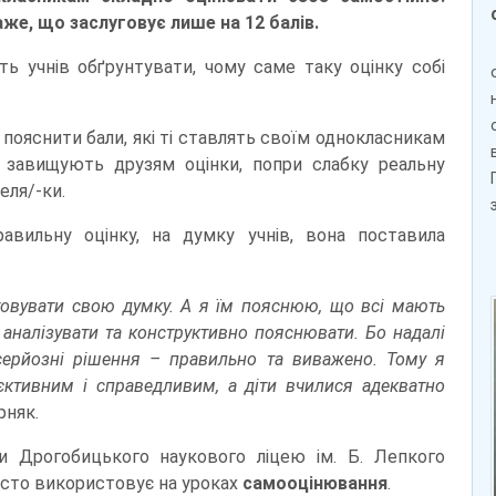
аже, що заслуговує лише на 12 балів.
ь учнів обґрунтувати, чому саме таку оцінку собі
пояснити бали, які ті ставлять своїм однокласникам
і завищують друзям оцінки, попри слабку реальну
еля/-ки.
вильну оцінку, на думку учнів, вона поставила
нтовувати свою думку. А я їм пояснюю, що всі мають
и аналізувати та конструктивно пояснювати. Бо надалі
серйозні рішення – правильно та виважено. Тому я
ктивним і справедливим, а діти вчилися адекватно
рняк.
и Дрогобицького наукового ліцею ім. Б. Лепкого
асто використовує на уроках
самооцінювання
.