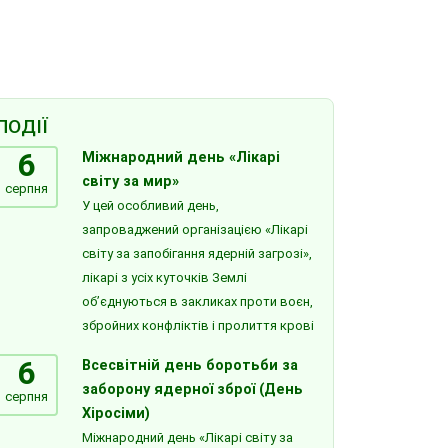
ПОДІЇ
6
Міжнародний день «Лікарі
світу за мир»
серпня
У цей особливий день,
запроваджений організацією «Лікарі
світу за запобігання ядерній загрозі»,
лікарі з усіх куточків Землі
об’єднуються в закликах проти воєн,
збройних конфліктів і пролиття крові
6
Всесвітній день боротьби за
заборону ядерної зброї (День
серпня
Хіросіми)
Міжнародний день «Лікарі світу за