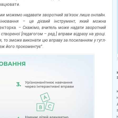
працювати.
, ми можемо надавати зворотний зв’язок лише онлайн.
інювання – це дієвий інструмент, який можна
екторка.
– Скажімо, вчитель може надати зворотний
твореної [педагогом – ред.] вправи відразу на уроці.
, то зможе виконати цю вправу за посиланням у гугл-
 теж його прокоментує
”.