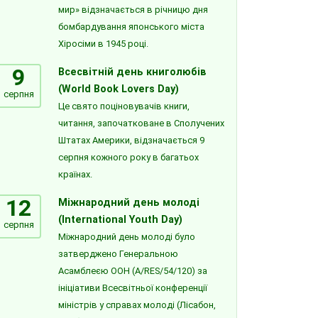
мир» відзначається в річницю дня
бомбардування японського міста
Хіросіми в 1945 році.
9
Всесвітній день книголюбів
(World Book Lovers Day)
серпня
Це свято поціновувачів книги,
читання, започатковане в Сполучених
Штатах Америки, відзначається 9
серпня кожного року в багатьох
країнах.
12
Міжнародний день молоді
(International Youth Day)
серпня
Міжнародний день молоді було
затверджено Генеральною
Асамблеєю ООН (A/RES/54/120) за
ініціативи Всесвітньої конференції
міністрів у справах молоді (Лісабон,