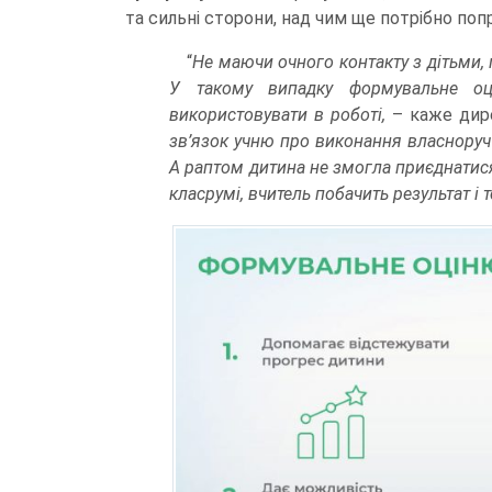
та сильні сторони, над чим ще потрібно по
“
Не маючи очного контакту з дітьми
У такому випадку формувальне оц
використовувати в роботі,
– каже дир
зв’язок учню про виконання власноруч с
А раптом дитина не змогла приєднатися
класрумі, вчитель побачить результат і