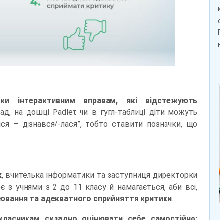
яки інтерактивним вправам, які відстежують
д, на дошці Padlet чи в гугл-таблиці діти можуть
я – дізнався/-лася”, тобто ставити позначки, що
;
к
, вчителька інформатики та заступниця директорки
 з учнями з 2 до 11 класу й намагається, аби всі,
ювання та адекватного сприйняття критики
.
класникам складно оцінювати себе самостійно: