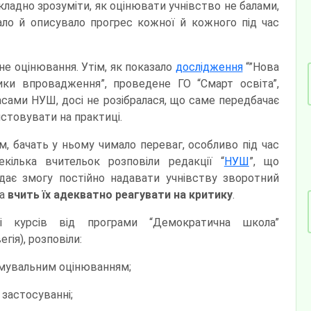
складно зрозуміти, як оцінювати учнівство не балами,
ло й описувало прогрес кожної й кожного під час
е оцінювання. Утім, як показало
дослідження
“”Нова
ики впровадження”, проведене ГО “Смарт освіта”,
асами НУШ, досі не розібралася, що саме передбачає
стовувати на практиці.
м, бачать у ньому чимало переваг, особливо під час
кілька вчительок розповіли редакції “
НУШ
”, що
дає змогу постійно надавати учнівству зворотний
та
вчить їх адекватно реагувати на критику
.
ці курсів від програми “Демократична школа”
гія), розповіли:
ормувальним оцінюванням;
 застосуванні;