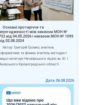
Основні протиріччя та
неузгодженості між наказом МОН №
722 від 04.05.2026 і наказом МОН № 1093
від 02.08.2024
Автор: Григорій Громко, вчитель
інформатики та фізики, вчитель-методист
вищої категорії Нечаївського ліцею ім. Ю. І.
Яновського Кіровоградської області
Дата: 06.08.2026