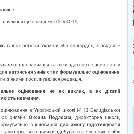
кликів:
 почалося ще з пандемії COVID-19;
ів в інші регіони України або за кордон, а звідси –
учнівства до навчання та їхній здатності засвоювати
ля натхнення учнів стає формувальне оцінювання
.
и, з якими поспілкувалася редакція.
альне оцінювання не як виклик, а як дієвий
якість навчання.
оцінювання в Українській школі № 13 Селидівської
ацює онлайн.
Оксана Подлєсна
, директорка школи,
 формувальне оцінювання
дає змогу відстежувати
ь матеріал, які навички здобувають, які в них слабкі