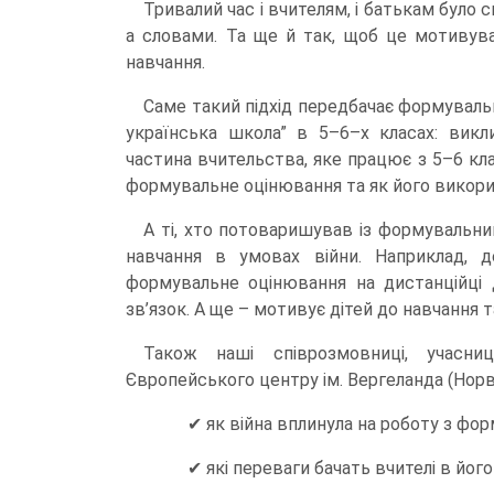
Тривалий час і вчителям, і батькам було 
а словами. Та ще й так, щоб це мотивува
навчання.
Саме такий підхід передбачає формувальн
українська школа” в 5–6–х класах: викл
частина вчительства, яке працює з 5–6 кл
формувальне оцінювання та як його викори
А ті, хто потоваришував із формувальни
навчання в умовах війни. Наприклад, де
формувальне оцінювання на дистанційці 
зв’язок. А ще – мотивує дітей до навчання 
Також наші співрозмовниці, учасни
Європейського центру ім. Вергеланда (Норве
✔ як війна вплинула на роботу з ф
✔ які переваги бачать вчителі в його