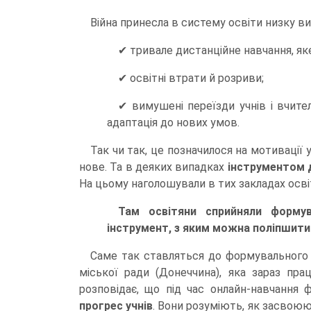
Війна принесла в систему освіти низку ви
✔ тривале дистанційне навчання, яке
✔ освітні втрати й розриви;
✔ вимушені переїзди учнів і вчител
адаптація до нових умов.
Так чи так, це позначилося на мотивації 
нове. Та в деяких випадках
інструментом д
На цьому наголошували в тих закладах освіт
Там освітяни сприйняли формув
інструмент, з яким можна поліпшити 
Саме так ставляться до формувального 
міської ради (Донеччина), яка зараз пр
розповідає, що під час онлайн-навчання
прогрес учнів
. Вони розуміють, як засвоюют