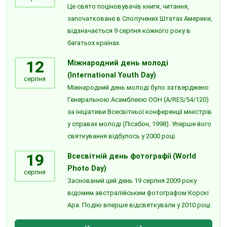
Це свято поціновувачів книги, читання,
започатковане в Сполучених Штатах Америки,
відзначається 9 серпня кожного року в
багатьох країнах.
12
Міжнародний день молоді
(International Youth Day)
серпня
Міжнародний день молоді було затверджено
Генеральною Асамблеєю ООН (A/RES/54/120)
за ініціативи Всесвітньої конференції міністрів
у справах молоді (Лісабон, 1998). Уперше його
святкування відбулось у 2000 році.
19
Всесвітній день фотографії (World
Photo Day)
серпня
Заснований цей день 19 серпня 2009 року
відомим австралійським фотографом Корскі
Ара. Подію вперше відсвяткували у 2010 році.