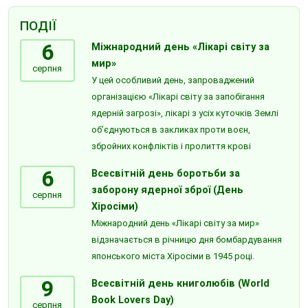
ПОДІЇ
6
Міжнародний день «Лікарі світу за
мир»
серпня
У цей особливий день, запроваджений
організацією «Лікарі світу за запобігання
ядерній загрозі», лікарі з усіх куточків Землі
об’єднуються в закликах проти воєн,
збройних конфліктів і пролиття крові
6
Всесвітній день боротьби за
заборону ядерної зброї (День
серпня
Хіросіми)
Міжнародний день «Лікарі світу за мир»
відзначається в річницю дня бомбардування
японського міста Хіросіми в 1945 році.
9
Всесвітній день книголюбів (World
Book Lovers Day)
серпня