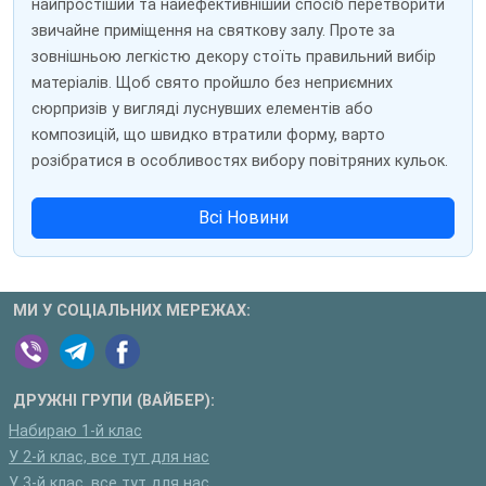
найпростіший та найефективніший спосіб перетворити
звичайне приміщення на святкову залу. Проте за
зовнішньою легкістю декору стоїть правильний вибір
матеріалів. Щоб свято пройшло без неприємних
сюрпризів у вигляді луснувших елементів або
композицій, що швидко втратили форму, варто
розібратися в особливостях вибору повітряних кульок.
Всі Новини
МИ У СОЦІАЛЬНИХ МЕРЕЖАХ:
ДРУЖНІ ГРУПИ (ВАЙБЕР):
Набираю 1-й клас
У 2-й клас, все тут для нас
У 3-й клас, все тут для нас