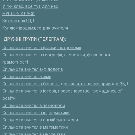
У 4-й клас, все тут для нас
НУШ 5-9 КЛАСИ
Вихователі ГПД
Куплю/продам:все для вчителя
ДРУЖНІ ГРУПИ (ТЕЛЕГРАМ):
Спільнота вчителів фізики, астрономії
Спільнота вчителів географії, економіки, фінансової
грамотності
Спільнота вчителів-філологів
Спільнота вчителів хімії
Спільнота вчителів біології, довкілля, пізнаємо природу, ЗБД
Спільнота вчителів історії, правознавства, громадянської
освіти
Спільнота вчителів технологій
Спільнота вчителів інформатики
Спільнота вчителів англійської мови
Спільнота вчителів математики
Спільнота вчителів мистецтва