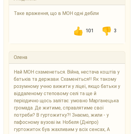
Таке враження, що в МОН одні дебіли
101
3
Олена
Най МОН схаменеться. Війна, нестача коштів у
батьків та держави. Схаменіться!! Як такому
розумному учню вижити у ліцеї, якщо батьки у
віддаленому степовому селі та ще й
періодично щось залітає: умовно Марганецька
громада. Де житиме, справлятиме свої
потреби? В гуртожитку?! Знаємо, жили - у
пафосному вузові ім. Нобеля (Дніпро)
гуртожиток був жахливим у всіх сенсах, А