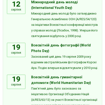
12
Міжнародний день молоді
(International Youth Day)
серпня
Міжнародний день молоді було затверджено
Генеральною Асамблеєю ООН (A/RES/54/120)
за ініціативи Всесвітньої конференції міністрів
у справах молоді (Лісабон, 1998). Уперше його
святкування відбулось у 2000 році.
19
Всесвітній день фотографії (World
Photo Day)
серпня
Заснований цей день 19 серпня 2009 року
відомим австралійським фотографом Корскі
Ара. Подію вперше відсвяткували у 2010 році.
19
Всесвітній день гуманітарної
допомоги (World Humanitarian Day)
серпня
Пам’ятний день було засновано за
ініціативою Організації Об’єднаних Націй
(A/RES/63/13) за участі Всесвітньої організації