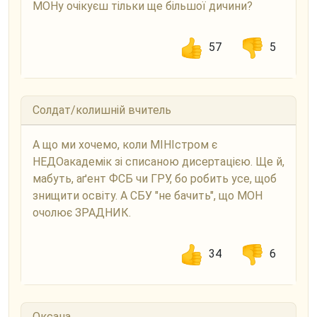
МОНу очікуєш тільки ще більшої дичини?
57
5
Солдат/колишній вчитель
А що ми хочемо, коли МІНІстром є
НЕДОакадемік зі списаною дисертацією. Ще й,
мабуть, аґент ФСБ чи ГРУ, бо робить усе, щоб
знищити освіту. А СБУ "не бачить", що МОН
очолює ЗРАДНИК.
34
6
Оксана