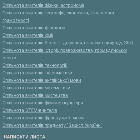
Спільнота вчителів фізики, астрономії
Спільнота вчителів географії, економіки, фінансової
грамотності
Спільнота вчителів-філологів
Спільнота вчителів хімії
Спільнота вчителів біології, довкілля, пізнаємо природу, ЗБД
Спільнота вчителів історії, правознавства, громадянської
освіти
Спільнота вчителів технологій
Спільнота вчителів інформатики
Спільнота вчителів англійської мови
Спільнота вчителів математики
Спільнота вчителів мистецтва
Спільнота вчителів фізичної культури
Спільнота STEM-вчителів
Спільнота вчителів французької мови
Спільнота вчителів предмету "Захист України"
НАПИСАТИ ЛИСТА: