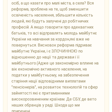
осіб, а що казати про малі міста, а села? Вся
реформа, зроблена на те, щоб зменшити
освіченість населення, збільшити кількість
людей, які будуть залучені до робітничих
професій. А якщо говорити про адекватних
батьків, то всі відправлять молодь майбутнє
України на навчання за кордон,які вже не
повернуться. Висновок реформа підриває
майбутнє України, і є ЗЛОЧИННОЮ по
відношенню до нації та держави і її
майбутнього.(Адже це закономірно вплине на
вік економічно активного населення, на
податки у майбутньому, на забезпечення
старіння нації відповідними виплатами
"пенсіонерів", на розвиток технологій та сфер
зайнятості які є притаманними
високорозвиненим країнам. Де СБУ, де вето
наших обранців у раді. Шкода що ми
приречені...