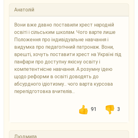
Анатолій
Вони вже давно поставили хрест народній
освіті і сільським школам. Чого варте лише
Положення про індивідуальне навчання і
видумка про педагогічний патронаж. Вони,
врешті, хочуть поставити хрест на Україні під
панфари про доступну якісну освіту і
компетентнісне навчання. А розумну ідею
щодо реформи в освіті доводять до
абсурдного ідіотизму... чого варта курсова
перепідготовка вчителів...
91
3
Людмила.