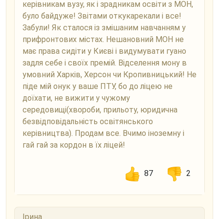
керівникам вузу, як і зрадникам освіти з МОН,
було байдуже! Звітами откукарекали і все!
Забули! Як сталося із змішаним навчанням у
прифронтових містах. Нешановний МОН не
має права сидіти у Києві і видумувати гуано
задля себе і своїх премій. Відселення мону в
умовний Харків, Херсон чи Кропивницький! Не
піде мій онук у ваше ПТУ, бо до ліцею не
доїхати, не вижити у чужому
середовищі(хвороби, прильоту, юридична
безвідповідальність освітянського
керівництва). Продам все. Вчимо іноземну і
гай гай за кордон в їх ліцей!
87
2
Ірина