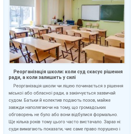
Реорганізація школи: коли суд скасує рішення
ради, а коли залишить у силі
Реорганізація школи чи ліцею починається з рішення
міської або обласної ради, а закінчується зазвичай
судом. Батьки й колектив подають позов, майже
завжди наполягаючи на тому, що громадських
обговорень не було або вони відбулися формально.
Ще кілька років тому цього часто вистачало. Зараз ні:
суди вимагають показати, чиє саме право порушено і