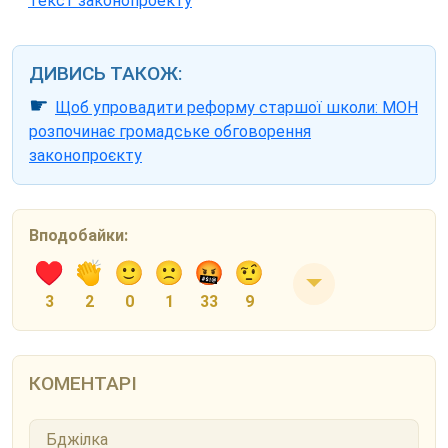
Текст законопроекту
ДИВИСЬ ТАКОЖ:
☛
Щоб упровадити реформу старшої школи: МОН
розпочинає громадське обговорення
законопроєкту
Вподобайки:
3
2
0
1
33
9
КОМЕНТАРІ
Бджілка