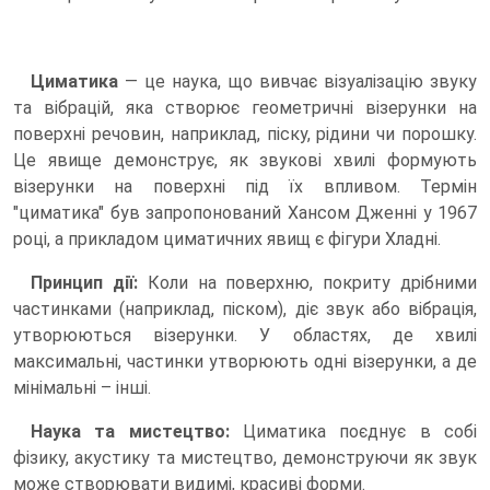
Циматика
— це наука, що вивчає візуалізацію звуку
та вібрацій, яка створює геометричні візерунки на
поверхні речовин, наприклад, піску, рідини чи порошку.
Це явище демонструє, як звукові хвилі формують
візерунки на поверхні під їх впливом. Термін
"циматика" був запропонований Хансом Дженні у 1967
році, а прикладом циматичних явищ є фігури Хладні.
Принцип дії:
Коли на поверхню, покриту дрібними
частинками (наприклад, піском), діє звук або вібрація,
утворюються візерунки. У областях, де хвилі
максимальні, частинки утворюють одні візерунки, а де
мінімальні – інші.
Наука та мистецтво:
Циматика поєднує в собі
фізику, акустику та мистецтво, демонструючи як звук
може створювати видимі, красиві форми.