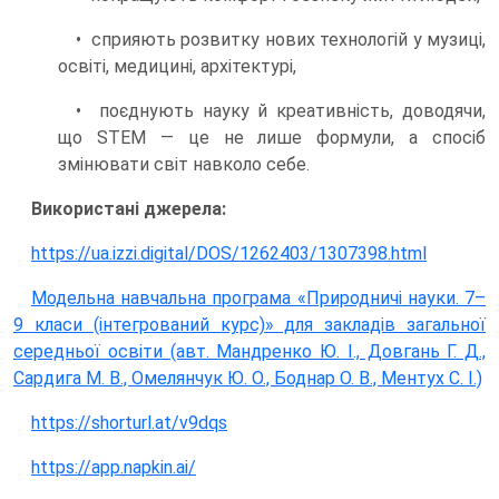
• сприяють розвитку нових технологій у музиці,
освіті, медицині, архітектурі,
• поєднують науку й креативність, доводячи,
що STEM — це не лише формули, а спосіб
змінювати світ навколо себе.
Використані джерела:
https://ua.izzi.digital/DOS/1262403/1307398.html
Модельна навчальна програма «Природничі науки. 7–
9 класи (інтегрований курс)» для закладів загальної
середньої освіти (авт. Мандренко Ю. І., Довгань Г. Д.,
Сардига М. В., Омелянчук Ю. О., Боднар О. В., Ментух С. І.)
https://shorturl.at/v9dqs
https://app.napkin.ai/