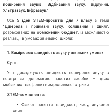
поширення звуків. Відбивання звуку. Відлуння.
Ультразвук. Інфразвук."
Ось
5 ідей STEM-проєктів для 7 класу
з теми
"Джерела і приймачі звуку. Коливання і хвилі"
,
розрахованих на
обмежений бюджет
, із можливістю
реалізації в умовах звичайної школи:
1. Вимірюємо швидкість звуку у шкільних умовах
Суть:
Учні досліджують швидкість поширення звуку в
повітрі за допомогою простих засобів — двох
мобільних телефонів і вимірювальної стрічки.
STEM-компоненти:
• Фізика: поняття швидкості, часу, звукової
хвилі.