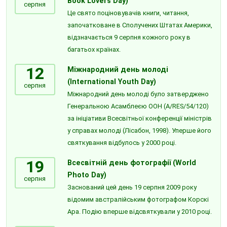
Book Lovers Day)
серпня
Це свято поціновувачів книги, читання,
започатковане в Сполучених Штатах Америки,
відзначається 9 серпня кожного року в
багатьох країнах.
12
Міжнародний день молоді
(International Youth Day)
серпня
Міжнародний день молоді було затверджено
Генеральною Асамблеєю ООН (A/RES/54/120)
за ініціативи Всесвітньої конференції міністрів
у справах молоді (Лісабон, 1998). Уперше його
святкування відбулось у 2000 році.
19
Всесвітній день фотографії (World
Photo Day)
серпня
Заснований цей день 19 серпня 2009 року
відомим австралійським фотографом Корскі
Ара. Подію вперше відсвяткували у 2010 році.