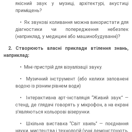
якісний звук у музиці, архітектурі, акустиці
приміщень?
• Як звукові коливання можна використати для
діагностики чи попередження небезпек
(наприклад, у медицині або машинобудуванні)?
2. Створюють власні приклади втілення знань,
наприклад:
• Міні-пристрій для візуалізації звуку.
• Музичний інструмент (або келихи заповнені
водою із різним рівнем води)
• Інтерактивна арт-інсталяція “Живий звук” —
стенд, де глядачі говорять у мікрофон, а на екрані
з’являються кольорові візерунки.
• Шкільна виставка “Світ хвиль” — поєднання
науки, мистецтва і технологій (учні демонструють,