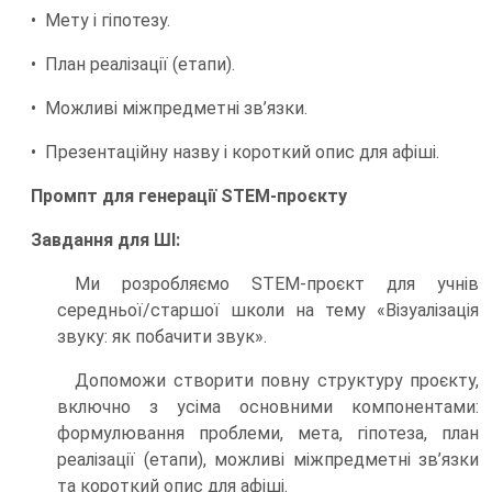
• Мету і гіпотезу.
• План реалізації (етапи).
• Можливі міжпредметні зв’язки.
• Презентаційну назву і короткий опис для афіші.
Промпт для генерації STEM-проєкту
Завдання для ШІ:
Ми розробляємо STEM-проєкт для учнів
середньої/старшої школи на тему «Візуалізація
звуку: як побачити звук».
Допоможи створити повну структуру проєкту,
включно з усіма основними компонентами:
формулювання проблеми, мета, гіпотеза, план
реалізації (етапи), можливі міжпредметні зв’язки
та короткий опис для афіші.