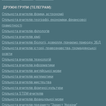
ДРУЖНІ ГРУПИ (ТЕЛЕГРАМ):
Спільнота вчителів фізики, астрономії
Спільнота вчителів географії, економіки, фінансової
грамотності
Спільнота вчителів-філологів
Спільнота вчителів хімії
Спільнота вчителів біології, довкілля, пізнаємо природу, ЗБД
Спільнота вчителів історії, правознавства, громадянської
освіти
Спільнота вчителів технологій
Спільнота вчителів інформатики
Спільнота вчителів англійської мови
Спільнота вчителів математики
Спільнота вчителів мистецтва
Спільнота вчителів фізичної культури
Спільнота STEM-вчителів
Спільнота вчителів французької мови
Спільнота вчителів предмету "Захист України"