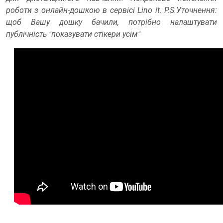
роботи з онлайн-дошкою в сервісі Lino it. P.S.Уточнення:
щоб Вашу дошку бачили, потрібно налаштувати
публічність "показувати стікери усім"