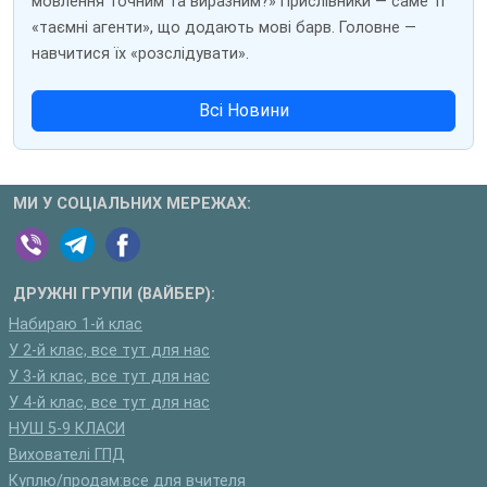
мовлення точним та виразним?» Прислівники — саме ті
«таємні агенти», що додають мові барв. Головне —
навчитися їх «розслідувати».
Всі Новини
МИ У СОЦІАЛЬНИХ МЕРЕЖАХ:
ДРУЖНІ ГРУПИ (ВАЙБЕР):
Набираю 1-й клас
У 2-й клас, все тут для нас
У 3-й клас, все тут для нас
У 4-й клас, все тут для нас
НУШ 5-9 КЛАСИ
Вихователі ГПД
Куплю/продам:все для вчителя