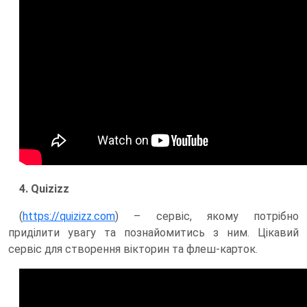
4. Quizizz
(
https://quizizz.com
) – сервіс, якому потрібно
приділити увагу та познайомитись з ним. Цікавий
сервіс для створення вікторин та флеш-карток.