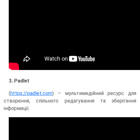
3. Padlet
(
https://padlet.com
) – мультимедійний ресурс для
створення, спільного редагування та зберігання
інформації.