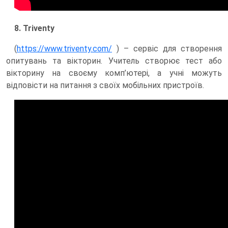
8. Triventy
(
https://www.triventy.com/
) – сервіс для створення
опитувань та вікторин. Учитель створює тест або
вікторину на своєму комп’ютері, а учні можуть
відповісти на питання з своїх мобільних пристроїв.