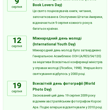
9
Book Lovers Day)
серпня
Це свято поціновувачів книги, читання,
започатковане в Сполучених Штатах Америки,
відзначається 9 серпня кожного року в
багатьох країнах.
12
Міжнародний день молоді
(International Youth Day)
серпня
Міжнародний день молоді було затверджено
Генеральною Асамблеєю ООН (A/RES/54/120)
за ініціативи Всесвітньої конференції міністрів
у справах молоді (Лісабон, 1998). Уперше його
святкування відбулось у 2000 році.
19
Всесвітній день фотографії (World
Photo Day)
серпня
Заснований цей день 19 серпня 2009 року
відомим австралійським фотографом Корскі
Ара. Подію вперше відсвяткували у 2010 році.