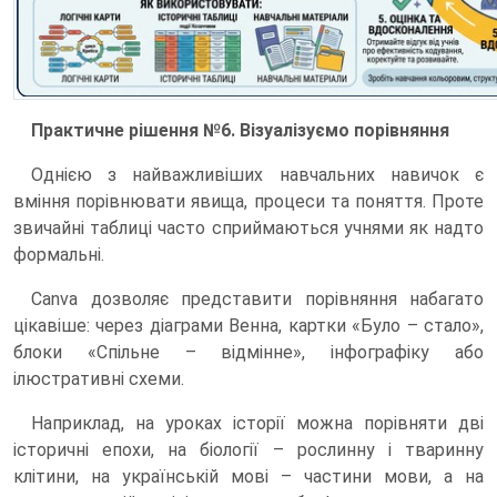
Практичне рішення №6. Візуалізуємо порівняння
Однією з найважливіших навчальних навичок є
вміння порівнювати явища, процеси та поняття. Проте
звичайні таблиці часто сприймаються учнями як надто
формальні.
Canva дозволяє представити порівняння набагато
цікавіше: через діаграми Венна, картки «Було – стало»,
блоки «Спільне – відмінне», інфографіку або
ілюстративні схеми.
Наприклад, на уроках історії можна порівняти дві
історичні епохи, на біології – рослинну і тваринну
клітини, на українській мові – частини мови, а на