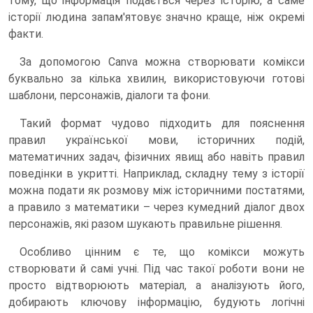
тому, що інформація подається через історію, а саме
історії людина запам'ятовує значно краще, ніж окремі
факти.
За допомогою Canva можна створювати комікси
буквально за кілька хвилин, використовуючи готові
шаблони, персонажів, діалоги та фони.
Такий формат чудово підходить для пояснення
правил української мови, історичних подій,
математичних задач, фізичних явищ або навіть правил
поведінки в укритті. Наприклад, складну тему з історії
можна подати як розмову між історичними постатями,
а правило з математики – через кумедний діалог двох
персонажів, які разом шукають правильне рішення.
Особливо цінним є те, що комікси можуть
створювати й самі учні. Під час такої роботи вони не
просто відтворюють матеріал, а аналізують його,
добирають ключову інформацію, будують логічні