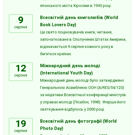
японського міста Хіросіми в 1945 році.
9
Всесвітній день книголюбів (World
Book Lovers Day)
серпня
Це свято поціновувачів книги, читання,
започатковане в Сполучених Штатах Америки,
відзначається 9 серпня кожного року в
багатьох країнах.
12
Міжнародний день молоді
(International Youth Day)
серпня
Міжнародний день молоді було затверджено
Генеральною Асамблеєю ООН (A/RES/54/120)
за ініціативи Всесвітньої конференції міністрів
у справах молоді (Лісабон, 1998). Уперше його
святкування відбулось у 2000 році.
19
Всесвітній день фотографії (World
Photo Day)
серпня