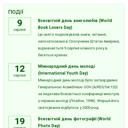
ПОДІЇ
9
Всесвітній день книголюбів (World
Book Lovers Day)
серпня
Це свято поціновувачів книги, читання,
започатковане в Сполучених Штатах Америки,
відзначається 9 серпня кожного року в
багатьох країнах.
12
Міжнародний день молоді
(International Youth Day)
серпня
Міжнародний день молоді було затверджено
Генеральною Асамблеєю ООН (A/RES/54/120)
за ініціативи Всесвітньої конференції міністрів
у справах молоді (Лісабон, 1998). Уперше його
святкування відбулось у 2000 році.
19
Всесвітній день фотографії (World
Photo Day)
серпня