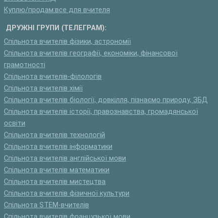
Куплю/продам:все для вчителя
ДРУЖНІ ГРУПИ (ТЕЛЕГРАМ):
Спільнота вчителів фізики, астрономії
Спільнота вчителів географії, економіки, фінансової
грамотності
Спільнота вчителів-філологів
Спільнота вчителів хімії
Спільнота вчителів біології, довкілля, пізнаємо природу, ЗБД
Спільнота вчителів історії, правознавства, громадянської
освіти
Спільнота вчителів технологій
Спільнота вчителів інформатики
Спільнота вчителів англійської мови
Спільнота вчителів математики
Спільнота вчителів мистецтва
Спільнота вчителів фізичної культури
Спільнота STEM-вчителів
Спільнота вчителів французької мови