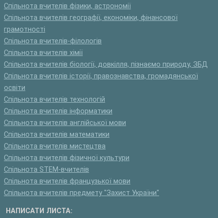
Спільнота вчителів фізики, астрономії
Спільнота вчителів географії, економіки, фінансової
грамотності
Спільнота вчителів-філологів
Спільнота вчителів хімії
Спільнота вчителів біології, довкілля, пізнаємо природу, ЗБД
Спільнота вчителів історії, правознавства, громадянської
освіти
Спільнота вчителів технологій
Спільнота вчителів інформатики
Спільнота вчителів англійської мови
Спільнота вчителів математики
Спільнота вчителів мистецтва
Спільнота вчителів фізичної культури
Спільнота STEM-вчителів
Спільнота вчителів французької мови
Спільнота вчителів предмету "Захист України"
НАПИСАТИ ЛИСТА: