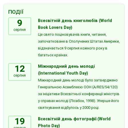
ПОДІЇ
9
Всесвітній день книголюбів (World
Book Lovers Day)
серпня
Це свято поціновувачів книги, читання,
започатковане в Сполучених Штатах Америки,
відзначається 9 серпня кожного року в
багатьох країнах.
12
Міжнародний день молоді
(International Youth Day)
серпня
Міжнародний день молоді було затверджено
Генеральною Асамблеєю ООН (A/RES/54/120)
за ініціативи Всесвітньої конференції міністрів
у справах молоді (Лісабон, 1998). Уперше його
святкування відбулось у 2000 році.
19
Всесвітній день фотографії (World
Photo Day)
серпня