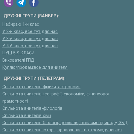
ДРУЖНІ ГРУПИ (ВАЙБЕР):
Набираю 1-й клас
У 2-й клас, все тут для нас
У 3-й клас, все тут для нас
У 4-й клас, все тут для нас
НУШ 5-9 КЛАСИ
Вихователі ГПД
Куплю/продам:все для вчителя
ДРУЖНІ ГРУПИ (ТЕЛЕГРАМ):
Спільнота вчителів фізики, астрономії
Спільнота вчителів географії, економіки, фінансової
грамотності
Спільнота вчителів-філологів
Спільнота вчителів хімії
Спільнота вчителів біології, довкілля, пізнаємо природу, ЗБД
Спільнота вчителів історії, правознавства, громадянської