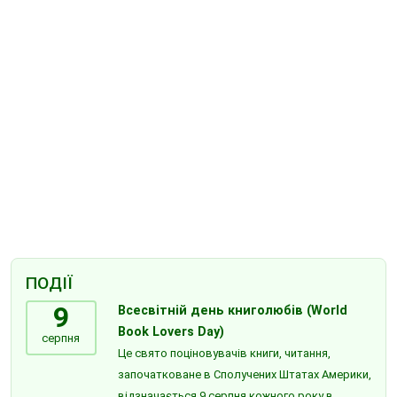
ПОДІЇ
9
Всесвітній день книголюбів (World
Book Lovers Day)
серпня
Це свято поціновувачів книги, читання,
започатковане в Сполучених Штатах Америки,
відзначається 9 серпня кожного року в