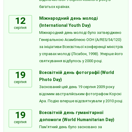
багатьох країнах.
12
Міжнародний день молоді
(International Youth Day)
серпня
Міжнародний день молоді було затверджено
Генеральною Асамблеєю ООН (A/RES/54/120)
за ініціативи Всесвітньої конференції міністрів
у справах молоді (Лісабон, 1998). Уперше його
святкування відбулось у 2000 році.
19
Всесвітній день фотографії (World
Photo Day)
серпня
Заснований цей день 19 серпня 2009 року
відомим австралійським фотографом Корскі
Ара. Подію вперше відсвяткували у 2010 році.
19
Всесвітній день гуманітарної
допомоги (World Humanitarian Day)
серпня
Пам’ятний день було засновано за