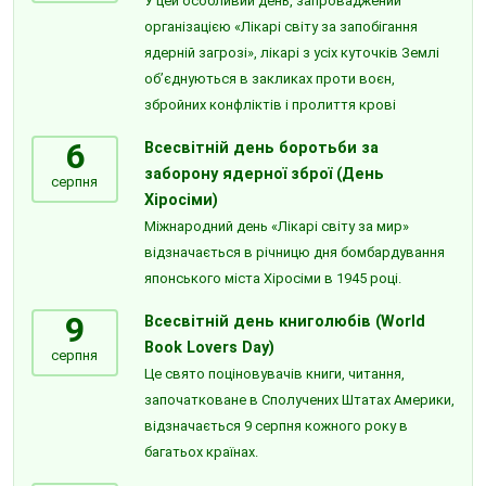
У цей особливий день, запроваджений
організацією «Лікарі світу за запобігання
ядерній загрозі», лікарі з усіх куточків Землі
об’єднуються в закликах проти воєн,
збройних конфліктів і пролиття крові
6
Всесвітній день боротьби за
заборону ядерної зброї (День
серпня
Хіросіми)
Міжнародний день «Лікарі світу за мир»
відзначається в річницю дня бомбардування
японського міста Хіросіми в 1945 році.
9
Всесвітній день книголюбів (World
Book Lovers Day)
серпня
Це свято поціновувачів книги, читання,
започатковане в Сполучених Штатах Америки,
відзначається 9 серпня кожного року в
багатьох країнах.