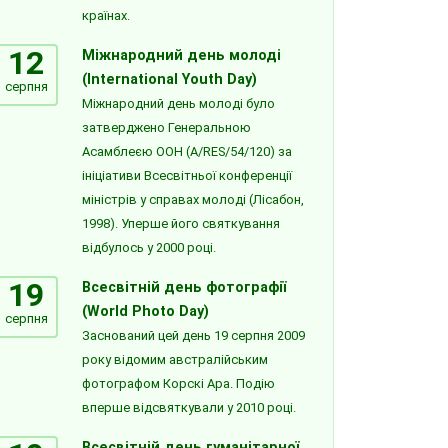
країнах.
12
Міжнародний день молоді
(International Youth Day)
серпня
Міжнародний день молоді було
затверджено Генеральною
Асамблеєю ООН (A/RES/54/120) за
ініціативи Всесвітньої конференції
міністрів у справах молоді (Лісабон,
1998). Уперше його святкування
відбулось у 2000 році.
19
Всесвітній день фотографії
(World Photo Day)
серпня
Заснований цей день 19 серпня 2009
року відомим австралійським
фотографом Корскі Ара. Подію
вперше відсвяткували у 2010 році.
Всесвітній день гуманітарної