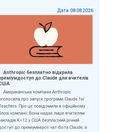
Дата: 08.08.2026
Anthropic безплатно відкрила
преміумдоступ до Claude для вчителів
США
Американська компанія Anthropic
оголосила про запуск програми Claude for
Teachers. Про це повідомили в офіційному
блозі компанії. Вона надає лише вчителям
закладів K–12 у США безплатний річний
доступ до преміумверсії чат-бота Claude, а