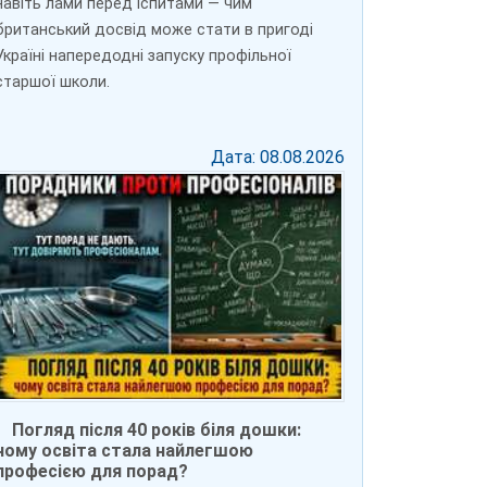
навіть лами перед іспитами — чим
британський досвід може стати в пригоді
Україні напередодні запуску профільної
старшої школи.
Дата: 08.08.2026
Погляд після 40 років біля дошки:
чому освіта стала найлегшою
професією для порад?