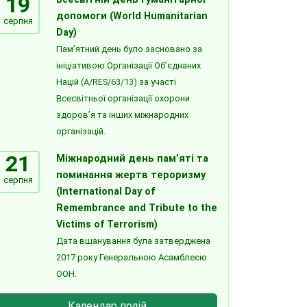
19
допомоги (World Humanitarian
серпня
Day)
Пам’ятний день було засновано за
ініціативою Організації Об’єднаних
Націй (A/RES/63/13) за участі
Всесвітньої організації охорони
здоров’я та інших міжнародних
організацій.
21
Міжнародний день пам’яті та
поминання жертв тероризму
серпня
(International Day of
Remembrance and Tribute to the
Victims of Terrorism)
Дата вшанування була затверджена
2017 року Генеральною Асамблеєю
ООН.
Календар подій