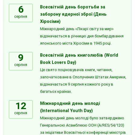
6
Всесвітній день боротьби за
заборону ядерної зброї (День
серпня
Хіросіми)
Міжнародний день «Лікарі світу за мир»
відзначається в річницю дня бомбардування
японського міста Хіросіми в 1945 році.
9
Всесвітній день книголюбів (World
Book Lovers Day)
серпня
Це свято поціновувачів книги, читання,
започатковане в Сполучених Штатах Америки,
відзначається 9 серпня кожного року в
багатьох країнах.
12
Міжнародний день молоді
(International Youth Day)
серпня
Міжнародний день молоді було затверджено
Генеральною Асамблеєю ООН (A/RES/54/120)
за ініціативи Всесвітньої конференції міністрів