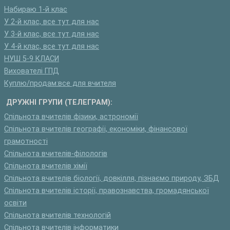
Набираю 1-й клас
У 2-й клас, все тут для нас
У 3-й клас, все тут для нас
У 4-й клас, все тут для нас
НУШ 5-9 КЛАСИ
Вихователі ГПД
Куплю/продам:все для вчителя
ДРУЖНІ ГРУПИ (ТЕЛЕГРАМ):
Спільнота вчителів фізики, астрономії
Спільнота вчителів географії, економіки, фінансової
грамотності
Спільнота вчителів-філологів
Спільнота вчителів хімії
Спільнота вчителів біології, довкілля, пізнаємо природу, ЗБД
Спільнота вчителів історії, правознавства, громадянської
освіти
Спільнота вчителів технологій
Спільнота вчителів інформатики