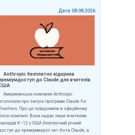
Дата: 08.08.2026
Anthropic безплатно відкрила
преміумдоступ до Claude для вчителів
США
Американська компанія Anthropic
оголосила про запуск програми Claude for
Teachers. Про це повідомили в офіційному
блозі компанії. Вона надає лише вчителям
закладів K–12 у США безплатний річний
доступ до преміумверсії чат-бота Claude, а