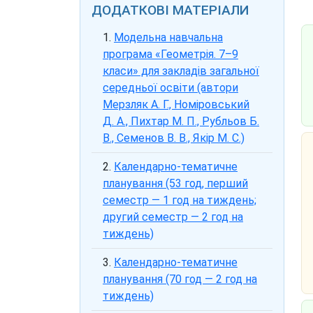
ДОДАТКОВІ МАТЕРІАЛИ
Модельна навчальна
програма «Геометрія. 7–9
класи» для закладів загальної
середньої освіти (автори
Мерзляк А. Г., Номіровський
Д. А., Пихтар М. П., Рубльов Б.
В., Семенов В. В., Якір М. С.)
Календарно-тематичне
планування (53 год, перший
семестр — 1 год на тиждень;
другий семестр — 2 год на
тиждень)
Календарно-тематичне
планування (70 год — 2 год на
тиждень)