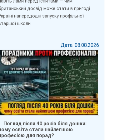
навіть лами перед іспитами — чим
британський досвід може стати в пригоді
Україні напередодні запуску профільної
старшої школи.
Дата: 08.08.2026
Погляд після 40 років біля дошки:
чому освіта стала найлегшою
професією для порад?