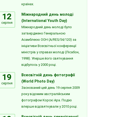
країнах.
12
Міжнародний день молоді
(International Youth Day)
серпня
Міжнародний день молоді було
затверджено Генеральною
Асамблеєю ООН (A/RES/54/120) за
ініціативи Всесвітньої конференції
міністрів у справах молоді (Лісабон,
1998). Уперше його святкування
відбулось у 2000 році.
19
Всесвітній день фотографії
(World Photo Day)
серпня
Заснований цей день 19 серпня 2009
року відомим австралійським
фотографом Корскі Ара. Подію
вперше відсвяткували у 2010 році.
Всесвітній день гуманітарної