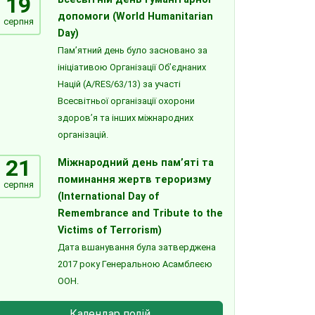
19
допомоги (World Humanitarian
серпня
Day)
Пам’ятний день було засновано за
ініціативою Організації Об’єднаних
Націй (A/RES/63/13) за участі
Всесвітньої організації охорони
здоров’я та інших міжнародних
організацій.
21
Міжнародний день пам’яті та
поминання жертв тероризму
серпня
(International Day of
Remembrance and Tribute to the
Victims of Terrorism)
Дата вшанування була затверджена
2017 року Генеральною Асамблеєю
ООН.
Календар подій