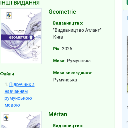
ІНШІ ВИДАННЯ
Geometrie
Видавництво:
"Видавництво Атлант"
Київ
2025
Рік:
Румунська
Мова:
Мова викладання:
Файли
Румунська
Підручник з
навчанням
румунською
мовою
Mértan
Видавництво: