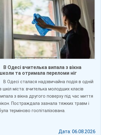
В Одесі вчителька випала з вікна
школи та отримала переломи ніг
В Одесі сталася надзвичайна подія в одній
із шкіл міста: вчителька молодших класів
випала з вікна другого поверху під час миття
вікон. Постраждала зазнала тяжких травм і
була терміново госпіталізована.
Дата: 06.08.2026