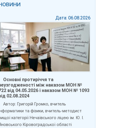
НОВИНИ
Дата: 06.08.2026
Основні протиріччя та
неузгодженості між наказом МОН №
722 від 04.05.2026 і наказом МОН № 1093
від 02.08.2024
Автор: Григорій Громко, вчитель
інформатики та фізики, вчитель-методист
вищої категорії Нечаївського ліцею ім. Ю. І.
Яновського Кіровоградської області