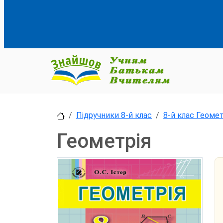
Підручники 8-й клас
8-й клас Геомет
Геометрія