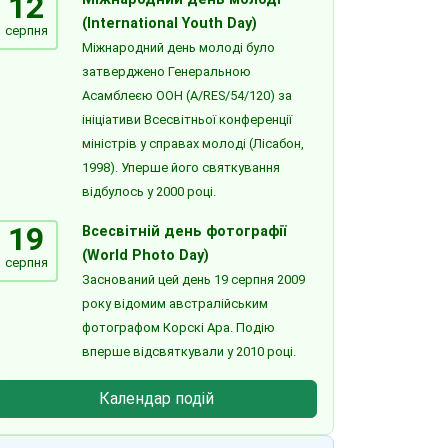
12
(International Youth Day)
серпня
Міжнародний день молоді було
затверджено Генеральною
Асамблеєю ООН (A/RES/54/120) за
ініціативи Всесвітньої конференції
міністрів у справах молоді (Лісабон,
1998). Уперше його святкування
відбулось у 2000 році.
19
Всесвітній день фотографії
(World Photo Day)
серпня
Заснований цей день 19 серпня 2009
року відомим австралійським
фотографом Корскі Ара. Подію
вперше відсвяткували у 2010 році.
Календар подій