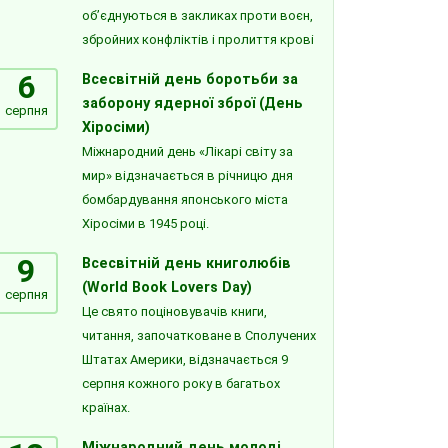
об’єднуються в закликах проти воєн,
збройних конфліктів і пролиття крові
6
Всесвітній день боротьби за
заборону ядерної зброї (День
серпня
Хіросіми)
Міжнародний день «Лікарі світу за
мир» відзначається в річницю дня
бомбардування японського міста
Хіросіми в 1945 році.
9
Всесвітній день книголюбів
(World Book Lovers Day)
серпня
Це свято поціновувачів книги,
читання, започатковане в Сполучених
Штатах Америки, відзначається 9
серпня кожного року в багатьох
країнах.
Міжнародний день молоді