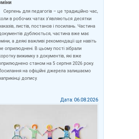
зміни
Серпень для педагогів – це традиційно час,
коли в робочих чатах з’являються десятки
наказів, листів, постанов і посилань. Частина
документів дублюється, частина вже має
зміни, а деякі важливі рекомендації ще навіть
не оприлюднені. В цьому пості зібрали
коротку вижимку з документів, які вже
оприлюднено станом на 5 серпня 2026 року.
Посилання на офіційні джерела залишаємо
наприкінці допису.
Дата: 06.08.2026