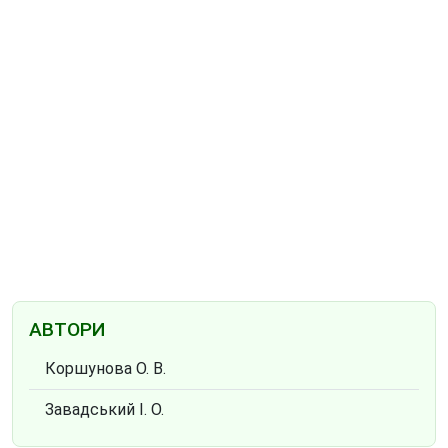
АВТОРИ
Коршунова О. В.
Завадський І. О.