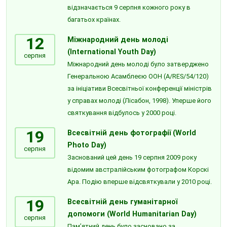
відзначається 9 серпня кожного року в
багатьох країнах.
12
Міжнародний день молоді
(International Youth Day)
серпня
Міжнародний день молоді було затверджено
Генеральною Асамблеєю ООН (A/RES/54/120)
за ініціативи Всесвітньої конференції міністрів
у справах молоді (Лісабон, 1998). Уперше його
святкування відбулось у 2000 році.
19
Всесвітній день фотографії (World
Photo Day)
серпня
Заснований цей день 19 серпня 2009 року
відомим австралійським фотографом Корскі
Ара. Подію вперше відсвяткували у 2010 році.
19
Всесвітній день гуманітарної
допомоги (World Humanitarian Day)
серпня
Пам’ятний день було засновано за