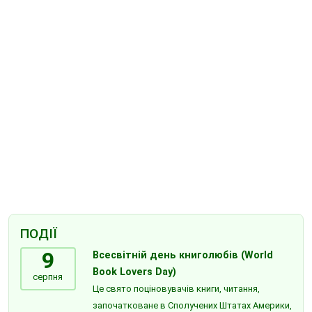
ПОДІЇ
9
Всесвітній день книголюбів (World
Book Lovers Day)
серпня
Це свято поціновувачів книги, читання,
започатковане в Сполучених Штатах Америки,