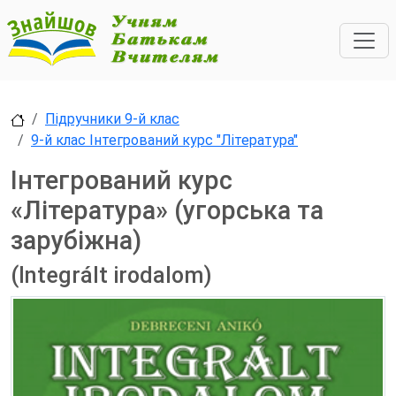
Підручники 9-й клас
9-й клас Інтегрований курс "Література"
Інтегрований курс
«Література» (угорська та
зарубіжна)
(Integrált irodalom)