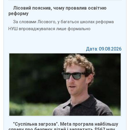
Лісовий пояснив, чому провалив освітню
реформу
За словами Лісового, у багатьох школах реформа
НУШ впроваджувалася лише формально
Дата: 09.08.2026
"Суспільна загроза". Meta програла найбільшу
справу про безпеку дітей і заплатить $567 млн