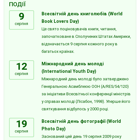
ПОДІЇ
9
Всесвітній день книголюбів (World
Book Lovers Day)
серпня
Це свято поціновувачів книги, читання,
започатковане в Сполучених Штатах Америки,
відзначається 9 серпня кожного року в
багатьох країнах.
12
Міжнародний день молоді
(International Youth Day)
серпня
Міжнародний день молоді було затверджено
Генеральною Асамблеєю ООН (A/RES/54/120)
за ініціативи Всесвітньої конференції міністрів
у справах молоді (Лісабон, 1998). Уперше його
святкування відбулось у 2000 році.
19
Всесвітній день фотографії (World
Photo Day)
серпня
Заснований цей день 19 серпня 2009 року