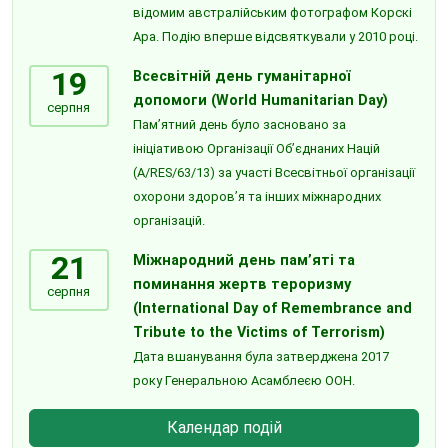
відомим австралійським фотографом Корскі
Ара. Подію вперше відсвяткували у 2010 році.
19
Всесвітній день гуманітарної
допомоги (World Humanitarian Day)
серпня
Пам’ятний день було засновано за
ініціативою Організації Об’єднаних Націй
(A/RES/63/13) за участі Всесвітньої організації
охорони здоров’я та інших міжнародних
організацій.
21
Міжнародний день пам’яті та
поминання жертв тероризму
серпня
(International Day of Remembrance and
Tribute to the Victims of Terrorism)
Дата вшанування була затверджена 2017
року Генеральною Асамблеєю ООН.
Календар подій