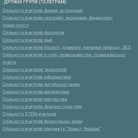
ДРУЖНІ ГРУПИ (ТЕЛЕГРАМ):
Спільнота вчителів фізики, астрономії
Спільнота вчителів географії, економіки, фінансової
грамотності
Спільнота вчителів-філологів
Спільнота вчителів хімії
Спільнота вчителів біології, довкілля, пізнаємо природу, ЗБД
Спільнота вчителів історії, правознавства, громадянської
освіти
Спільнота вчителів технологій
Спільнота вчителів інформатики
Спільнота вчителів англійської мови
Спільнота вчителів математики
Спільнота вчителів мистецтва
Спільнота вчителів фізичної культури
Спільнота STEM-вчителів
Спільнота вчителів французької мови
Спільнота вчителів предмету "Захист України"