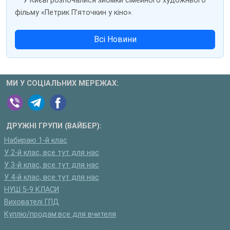
У Києві розпочалися зйомки сімейного художнього
фільму «Петрик П’яточкин у кіно».
Всі Новини
МИ У СОЦІАЛЬНИХ МЕРЕЖАХ:
ДРУЖНІ ГРУПИ (ВАЙБЕР):
Набираю 1-й клас
У 2-й клас, все тут для нас
У 3-й клас, все тут для нас
У 4-й клас, все тут для нас
НУШ 5-9 КЛАСИ
Вихователі ГПД
Куплю/продам:все для вчителя