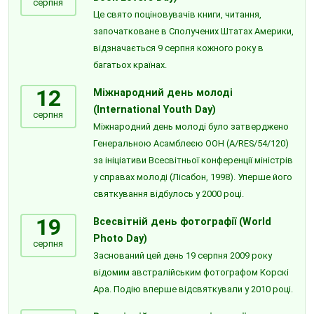
серпня
Це свято поціновувачів книги, читання,
започатковане в Сполучених Штатах Америки,
відзначається 9 серпня кожного року в
багатьох країнах.
12
Міжнародний день молоді
(International Youth Day)
серпня
Міжнародний день молоді було затверджено
Генеральною Асамблеєю ООН (A/RES/54/120)
за ініціативи Всесвітньої конференції міністрів
у справах молоді (Лісабон, 1998). Уперше його
святкування відбулось у 2000 році.
19
Всесвітній день фотографії (World
Photo Day)
серпня
Заснований цей день 19 серпня 2009 року
відомим австралійським фотографом Корскі
Ара. Подію вперше відсвяткували у 2010 році.