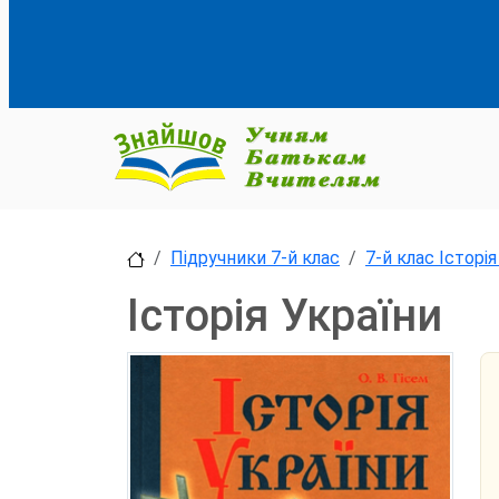
Підручники 7-й клас
7-й клас Історія
Історія України