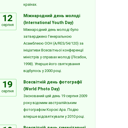
країнах.
12
Міжнародний день молоді
(International Youth Day)
серпня
Міжнародний день молоді було
затверджено Генеральною
Асамблеєю ООН (A/RES/54/120) за
ініціативи Всесвітньої конференції
міністрів у справах молоді (Лісабон,
1998). Уперше його святкування
відбулось у 2000 році.
19
Всесвітній день фотографії
(World Photo Day)
серпня
Заснований цей день 19 серпня 2009
року відомим австралійським
фотографом Корскі Ара. Подію
вперше відсвяткували у 2010 році.
Всесвітній день гуманітарної