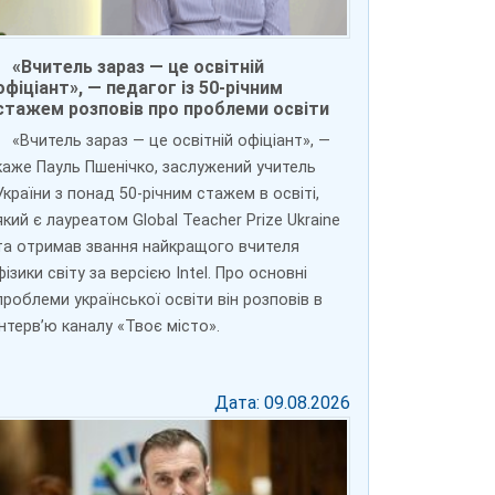
«Вчитель зараз — це освітній
офіціант», — педагог із 50-річним
стажем розповів про проблеми освіти
«Вчитель зараз — це освітній офіціант», —
каже Пауль Пшенічко, заслужений учитель
України з понад 50-річним стажем в освіті,
який є лауреатом Global Teacher Prize Ukraine
та отримав звання найкращого вчителя
фізики світу за версією Intel. Про основні
проблеми української освіти він розповів в
інтерв’ю каналу «Твоє місто».
Дата: 09.08.2026