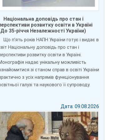
Національна доповідь про стан і
перспективи розвитку освіти в Україні
(До 35-річчя Незалежності України)
Що п’ять років НАПН України готує і видає в
світ Національну доповідь про стан і
перспективи розвитку освіти в Україні.
Монографія надає унікальну можливість
ознайомитися зі станом справ в освіті України
практично з усіх напрямів функціонування
освітньої галузі та наукового її супроводу.
Дата: 09.08.2026