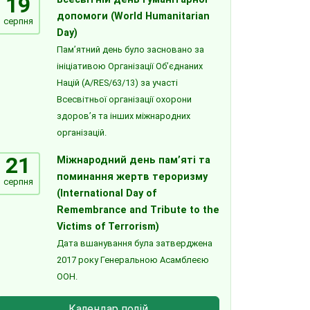
19
допомоги (World Humanitarian
серпня
Day)
Пам’ятний день було засновано за
ініціативою Організації Об’єднаних
Націй (A/RES/63/13) за участі
Всесвітньої організації охорони
здоров’я та інших міжнародних
організацій.
21
Міжнародний день пам’яті та
поминання жертв тероризму
серпня
(International Day of
Remembrance and Tribute to the
Victims of Terrorism)
Дата вшанування була затверджена
2017 року Генеральною Асамблеєю
ООН.
Календар подій