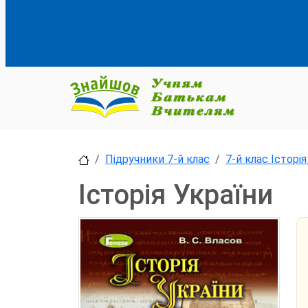
Підручники 7-й клас
7-й клас Історія
Історія України