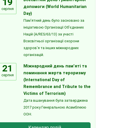
19
допомоги (World Humanitarian
серпня
Day)
Пам’ятний день було засновано за
ініціативою Організації Об’єднаних
Націй (A/RES/63/13) за участі
Всесвітньої організації охорони
здоров’я та інших міжнародних
організацій.
21
Міжнародний день пам’яті та
поминання жертв тероризму
серпня
(International Day of
Remembrance and Tribute to the
Victims of Terrorism)
Дата вшанування була затверджена
2017 року Генеральною Асамблеєю
ООН.
Календар подій