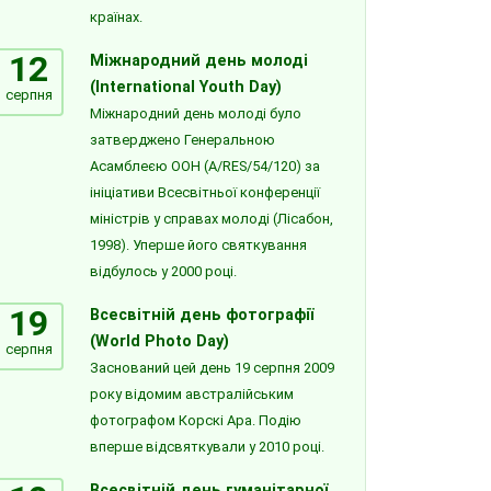
країнах.
12
Міжнародний день молоді
(International Youth Day)
серпня
Міжнародний день молоді було
затверджено Генеральною
Асамблеєю ООН (A/RES/54/120) за
ініціативи Всесвітньої конференції
міністрів у справах молоді (Лісабон,
1998). Уперше його святкування
відбулось у 2000 році.
19
Всесвітній день фотографії
(World Photo Day)
серпня
Заснований цей день 19 серпня 2009
року відомим австралійським
фотографом Корскі Ара. Подію
вперше відсвяткували у 2010 році.
Всесвітній день гуманітарної