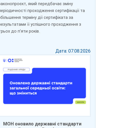
законопроєкт, який передбачає зміну
періодичності проходження сертифікації та
збільшення терміну дії сертифіката за
результатами її успішного проходження з
трьох до пʼяти років.
Дата: 07.08.2026
МОН оновило державні стандарти