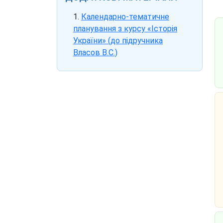
Календарно-тематичне
планування з курсу «Історія
України» (до підручника
Власов В.С.)