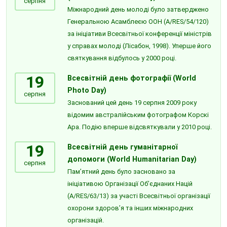
серпня
Міжнародний день молоді було затверджено
Генеральною Асамблеєю ООН (A/RES/54/120)
за ініціативи Всесвітньої конференції міністрів
у справах молоді (Лісабон, 1998). Уперше його
святкування відбулось у 2000 році.
19
Всесвітній день фотографії (World
Photo Day)
серпня
Заснований цей день 19 серпня 2009 року
відомим австралійським фотографом Корскі
Ара. Подію вперше відсвяткували у 2010 році.
19
Всесвітній день гуманітарної
допомоги (World Humanitarian Day)
серпня
Пам’ятний день було засновано за
ініціативою Організації Об’єднаних Націй
(A/RES/63/13) за участі Всесвітньої організації
охорони здоров’я та інших міжнародних
організацій.