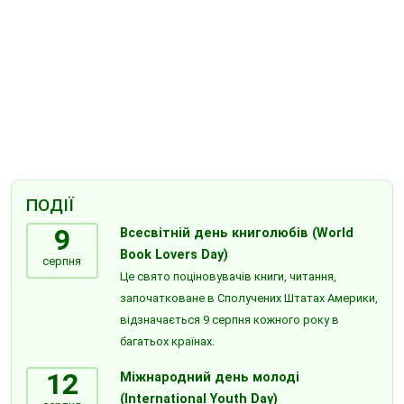
ПОДІЇ
9
Всесвітній день книголюбів (World
Book Lovers Day)
серпня
Це свято поціновувачів книги, читання,
започатковане в Сполучених Штатах Америки,
відзначається 9 серпня кожного року в
багатьох країнах.
12
Міжнародний день молоді
(International Youth Day)