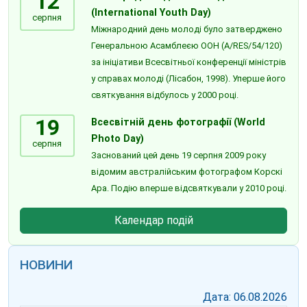
12
(International Youth Day)
серпня
Міжнародний день молоді було затверджено
Генеральною Асамблеєю ООН (A/RES/54/120)
за ініціативи Всесвітньої конференції міністрів
у справах молоді (Лісабон, 1998). Уперше його
святкування відбулось у 2000 році.
19
Всесвітній день фотографії (World
Photo Day)
серпня
Заснований цей день 19 серпня 2009 року
відомим австралійським фотографом Корскі
Ара. Подію вперше відсвяткували у 2010 році.
Календар подій
НОВИНИ
Дата: 06.08.2026