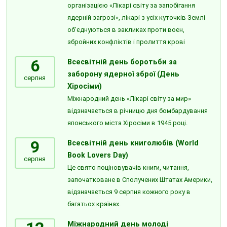
організацією «Лікарі світу за запобігання
ядерній загрозі», лікарі з усіх куточків Землі
об’єднуються в закликах проти воєн,
збройних конфліктів і пролиття крові
6
Всесвітній день боротьби за
заборону ядерної зброї (День
серпня
Хіросіми)
Міжнародний день «Лікарі світу за мир»
відзначається в річницю дня бомбардування
японського міста Хіросіми в 1945 році.
9
Всесвітній день книголюбів (World
Book Lovers Day)
серпня
Це свято поціновувачів книги, читання,
започатковане в Сполучених Штатах Америки,
відзначається 9 серпня кожного року в
багатьох країнах.
Міжнародний день молоді