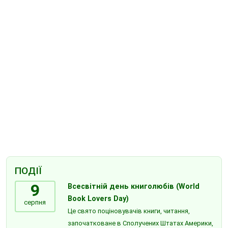
ПОДІЇ
9
Всесвітній день книголюбів (World
Book Lovers Day)
серпня
Це свято поціновувачів книги, читання,
започатковане в Сполучених Штатах Америки,