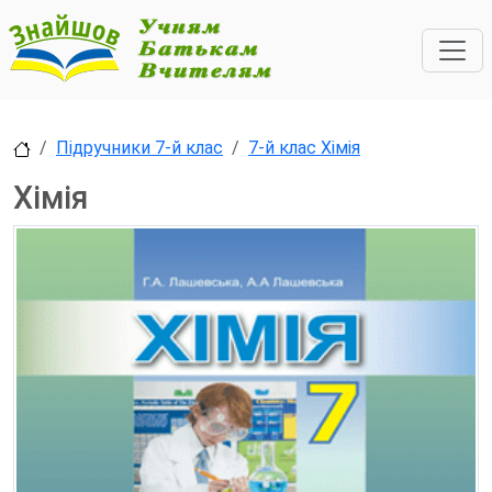
Підручники 7-й клас
7-й клас Хімія
Хімія