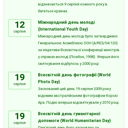
відзначається 9 серпня кожного року в
багатьох країнах.
12
Міжнародний день молоді
(International Youth Day)
серпня
Міжнародний день молоді було затверджено
Генеральною Асамблеєю ООН (A/RES/54/120)
за ініціативи Всесвітньої конференції міністрів
у справах молоді (Лісабон, 1998). Уперше його
святкування відбулось у 2000 році.
19
Всесвітній день фотографії (World
Photo Day)
серпня
Заснований цей день 19 серпня 2009 року
відомим австралійським фотографом Корскі
Ара. Подію вперше відсвяткували у 2010 році.
19
Всесвітній день гуманітарної
допомоги (World Humanitarian Day)
серпня
Пам’ятний день було засновано за