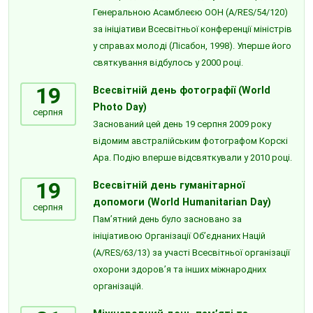
Генеральною Асамблеєю ООН (A/RES/54/120)
за ініціативи Всесвітньої конференції міністрів
у справах молоді (Лісабон, 1998). Уперше його
святкування відбулось у 2000 році.
19
Всесвітній день фотографії (World
Photo Day)
серпня
Заснований цей день 19 серпня 2009 року
відомим австралійським фотографом Корскі
Ара. Подію вперше відсвяткували у 2010 році.
19
Всесвітній день гуманітарної
допомоги (World Humanitarian Day)
серпня
Пам’ятний день було засновано за
ініціативою Організації Об’єднаних Націй
(A/RES/63/13) за участі Всесвітньої організації
охорони здоров’я та інших міжнародних
організацій.