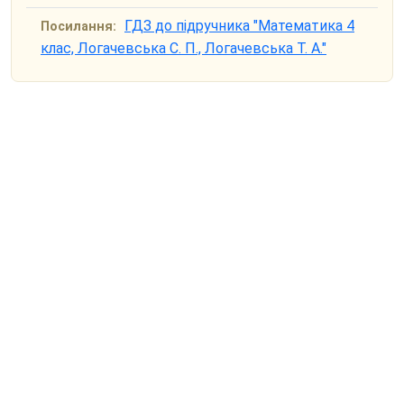
ГДЗ до підручника "Математика 4
Посилання:
клас, Логачевська С. П., Логачевська Т. А."