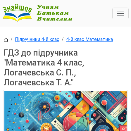
Підручники 4-й клас
4-й клас Математика
ГДЗ до підручника
"Математика 4 клас,
Логачевська С. П.,
Логачевська Т. А."