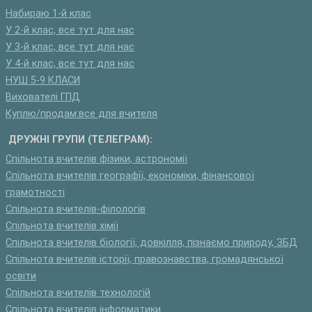
Набираю 1-й клас
У 2-й клас, все тут для нас
У 3-й клас, все тут для нас
У 4-й клас, все тут для нас
НУШ 5-9 КЛАСИ
Вихователі ГПД
Куплю/продам:все для вчителя
ДРУЖНІ ГРУПИ (ТЕЛЕГРАМ):
Спільнота вчителів фізики, астрономії
Спільнота вчителів географії, економіки, фінансової
грамотності
Спільнота вчителів-філологів
Спільнота вчителів хімії
Спільнота вчителів біології, довкілля, пізнаємо природу, ЗБД
Спільнота вчителів історії, правознавства, громадянської
освіти
Спільнота вчителів технологій
Спільнота вчителів інформатики