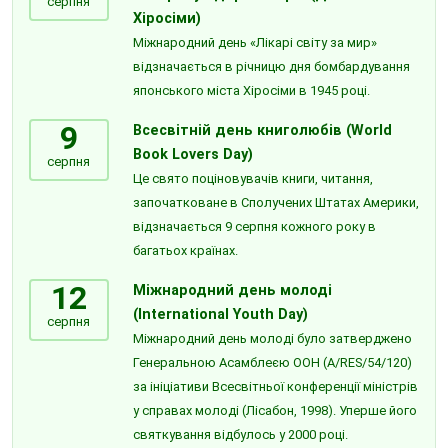
серпня
Хіросіми)
Міжнародний день «Лікарі світу за мир»
відзначається в річницю дня бомбардування
японського міста Хіросіми в 1945 році.
9
Всесвітній день книголюбів (World
Book Lovers Day)
серпня
Це свято поціновувачів книги, читання,
започатковане в Сполучених Штатах Америки,
відзначається 9 серпня кожного року в
багатьох країнах.
12
Міжнародний день молоді
(International Youth Day)
серпня
Міжнародний день молоді було затверджено
Генеральною Асамблеєю ООН (A/RES/54/120)
за ініціативи Всесвітньої конференції міністрів
у справах молоді (Лісабон, 1998). Уперше його
святкування відбулось у 2000 році.