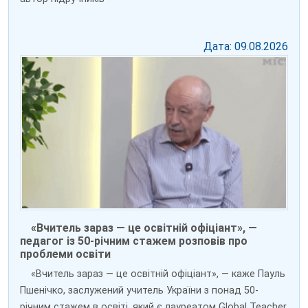
Дата: 09.08.2026
«Вчитель зараз — це освітній офіціант», —
педагог із 50-річним стажем розповів про
проблеми освіти
«Вчитель зараз — це освітній офіціант», — каже Пауль
Пшенічко, заслужений учитель України з понад 50-
річним стажем в освіті, який є лауреатом Global Teacher