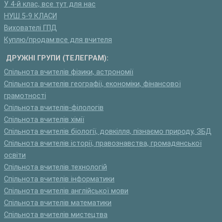
У 4-й клас, все тут для нас
НУШ 5-9 КЛАСИ
Вихователі ГПД
Куплю/продам:все для вчителя
ДРУЖНІ ГРУПИ (ТЕЛЕГРАМ):
Спільнота вчителів фізики, астрономії
Спільнота вчителів географії, економіки, фінансової
грамотності
Спільнота вчителів-філологів
Спільнота вчителів хімії
Спільнота вчителів біології, довкілля, пізнаємо природу, ЗБД
Спільнота вчителів історії, правознавства, громадянської
освіти
Спільнота вчителів технологій
Спільнота вчителів інформатики
Спільнота вчителів англійської мови
Спільнота вчителів математики
Спільнота вчителів мистецтва