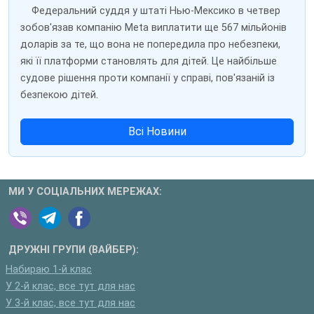
Федеральний суддя у штаті Нью-Мексико в четвер
зобов'язав компанію Meta виплатити ще 567 мільйонів
доларів за те, що вона не попередила про небезпеки,
які її платформи становлять для дітей. Це найбільше
судове рішення проти компанії у справі, пов'язаній із
безпекою дітей.
Всі Новини
МИ У СОЦІАЛЬНИХ МЕРЕЖАХ:
ДРУЖНІ ГРУПИ (ВАЙБЕР):
Набираю 1-й клас
У 2-й клас, все тут для нас
У 3-й клас, все тут для нас