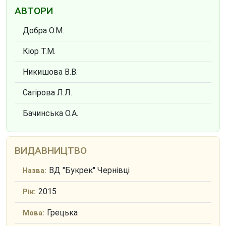
АВТОРИ
Добра О.М.
Кіор Т.М.
Никишова В.В.
Сагірова Л.Л.
Бачинська О.А.
ВИДАВНИЦТВО
ВД "Букрек" Чернівці
Назва:
2015
Рік:
Грецька
Мова: