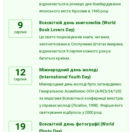
відзначається в річницю дня бомбардування
японського міста Хіросіми в 1945 році.
9
Всесвітній день книголюбів (World
Book Lovers Day)
серпня
Це свято поціновувачів книги, читання,
започатковане в Сполучених Штатах Америки,
відзначається 9 серпня кожного року в
багатьох країнах.
12
Міжнародний день молоді
(International Youth Day)
серпня
Міжнародний день молоді було затверджено
Генеральною Асамблеєю ООН (A/RES/54/120)
за ініціативи Всесвітньої конференції міністрів
у справах молоді (Лісабон, 1998). Уперше його
святкування відбулось у 2000 році.
19
Всесвітній день фотографії (World
Photo Day)