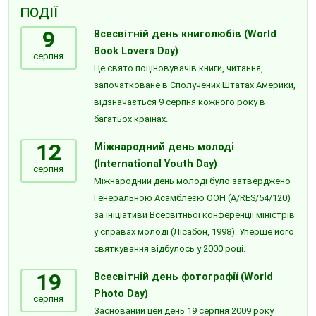
ПОДІЇ
9
Всесвітній день книголюбів (World
Book Lovers Day)
серпня
Це свято поціновувачів книги, читання,
започатковане в Сполучених Штатах Америки,
відзначається 9 серпня кожного року в
багатьох країнах.
12
Міжнародний день молоді
(International Youth Day)
серпня
Міжнародний день молоді було затверджено
Генеральною Асамблеєю ООН (A/RES/54/120)
за ініціативи Всесвітньої конференції міністрів
у справах молоді (Лісабон, 1998). Уперше його
святкування відбулось у 2000 році.
19
Всесвітній день фотографії (World
Photo Day)
серпня
Заснований цей день 19 серпня 2009 року