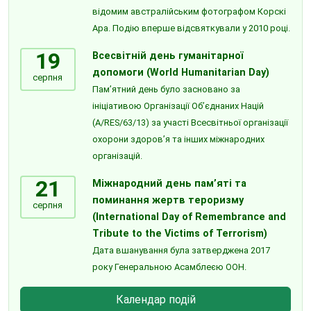
відомим австралійським фотографом Корскі
Ара. Подію вперше відсвяткували у 2010 році.
19
Всесвітній день гуманітарної
допомоги (World Humanitarian Day)
серпня
Пам’ятний день було засновано за
ініціативою Організації Об’єднаних Націй
(A/RES/63/13) за участі Всесвітньої організації
охорони здоров’я та інших міжнародних
організацій.
21
Міжнародний день пам’яті та
поминання жертв тероризму
серпня
(International Day of Remembrance and
Tribute to the Victims of Terrorism)
Дата вшанування була затверджена 2017
року Генеральною Асамблеєю ООН.
Календар подій