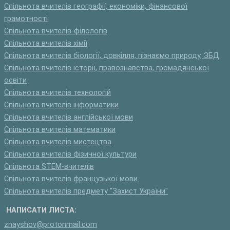
Спільнота вчителів географії, економіки, фінансової
грамотності
Спільнота вчителів-філологів
Спільнота вчителів хімії
Спільнота вчителів біології, довкілля, пізнаємо природу, ЗБД
Спільнота вчителів історії, правознавства, громадянської
освіти
Спільнота вчителів технологій
Спільнота вчителів інформатики
Спільнота вчителів англійської мови
Спільнота вчителів математики
Спільнота вчителів мистецтва
Спільнота вчителів фізичної культури
Спільнота STEM-вчителів
Спільнота вчителів французької мови
Спільнота вчителів предмету "Захист України"
НАПИСАТИ ЛИСТА:
znayshov@protonmail.com