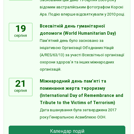
відомим австралійським фотографом Корскі
Ара. Подію вперше відсвяткували у 2010 році.
19
Всесвітній день гуманітарної
допомоги (World Humanitarian Day)
серпня
Пам’ятний день було засновано за
ініціативою Організації Об’єднаних Націй
(A/RES/63/13) за участі Всесвітньої організації
охорони здоров’я та інших міжнародних
організацій.
21
Міжнародний день пам’яті та
поминання жертв тероризму
серпня
(International Day of Remembrance and
Tribute to the Victims of Terrorism)
Дата вшанування була затверджена 2017
року Генеральною Асамблеєю ООН.
Календар подій