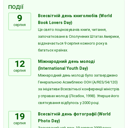
ПОДІЇ
9
Всесвітній день книголюбів (World
Book Lovers Day)
серпня
Це свято поціновувачів книги, читання,
започатковане в Сполучених Штатах Америки,
відзначається 9 серпня кожного року в
багатьох країнах.
12
Міжнародний день молоді
(International Youth Day)
серпня
Міжнародний день молоді було затверджено
Генеральною Асамблеєю ООН (A/RES/54/120)
за ініціативи Всесвітньої конференції міністрів
у справах молоді (Лісабон, 1998). Уперше його
святкування відбулось у 2000 році.
19
Всесвітній день фотографії (World
Photo Day)
серпня
Заснований цей день 19 серпня 2009 року