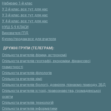
Набираю 1-й клас
У 2-й клас, все тут для нас
У 3-й клас, все тут для нас
У 4-й клас, все тут для нас
НУШ 5-9 КЛАСИ
Вихователі ГПД
Куплю/продам:все для вчителя
ДРУЖНІ ГРУПИ (ТЕЛЕГРАМ):
Спільнота вчителів фізики, астрономії
Спільнота вчителів географії, економіки, фінансової
грамотності
Спільнота вчителів-філологів
Спільнота вчителів хімії
Спільнота вчителів біології, довкілля, пізнаємо природу, ЗБД
Спільнота вчителів історії, правознавства, громадянської
освіти
Спільнота вчителів технологій
Спільнота вчителів інформатики