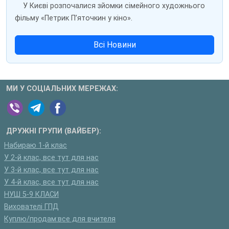
У Києві розпочалися зйомки сімейного художнього
фільму «Петрик П’яточкин у кіно».
Всі Новини
МИ У СОЦІАЛЬНИХ МЕРЕЖАХ:
ДРУЖНІ ГРУПИ (ВАЙБЕР):
Набираю 1-й клас
У 2-й клас, все тут для нас
У 3-й клас, все тут для нас
У 4-й клас, все тут для нас
НУШ 5-9 КЛАСИ
Вихователі ГПД
Куплю/продам:все для вчителя