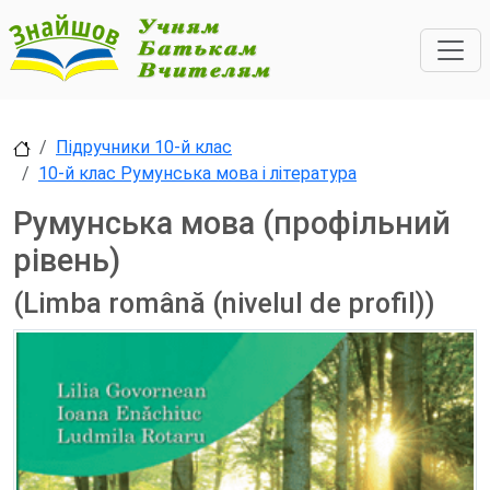
Підручники 10-й клас
10-й клас Румунська мова і література
Румунська мова (профільний
рівень)
(Limba română (nivelul de profil))