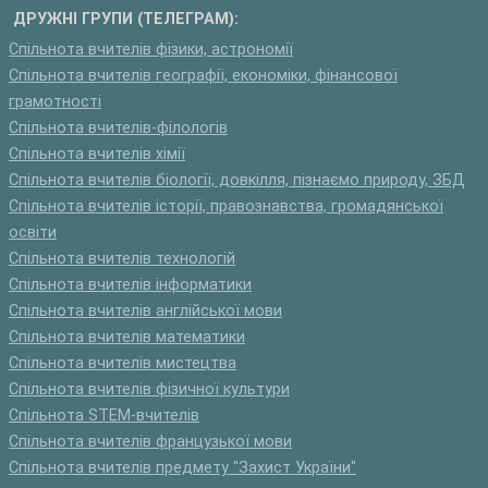
ДРУЖНІ ГРУПИ (ТЕЛЕГРАМ):
Спільнота вчителів фізики, астрономії
Спільнота вчителів географії, економіки, фінансової
грамотності
Спільнота вчителів-філологів
Спільнота вчителів хімії
Спільнота вчителів біології, довкілля, пізнаємо природу, ЗБД
Спільнота вчителів історії, правознавства, громадянської
освіти
Спільнота вчителів технологій
Спільнота вчителів інформатики
Спільнота вчителів англійської мови
Спільнота вчителів математики
Спільнота вчителів мистецтва
Спільнота вчителів фізичної культури
Спільнота STEM-вчителів
Спільнота вчителів французької мови
Спільнота вчителів предмету "Захист України"