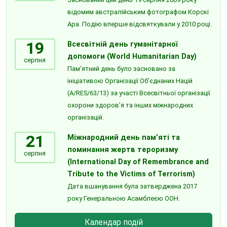
відомим австралійським фотографом Корскі
Ара. Подію вперше відсвяткували у 2010 році.
19
Всесвітній день гуманітарної
допомоги (World Humanitarian Day)
серпня
Пам’ятний день було засновано за
ініціативою Організації Об’єднаних Націй
(A/RES/63/13) за участі Всесвітньої організації
охорони здоров’я та інших міжнародних
організацій.
21
Міжнародний день пам’яті та
поминання жертв тероризму
серпня
(International Day of Remembrance and
Tribute to the Victims of Terrorism)
Дата вшанування була затверджена 2017
року Генеральною Асамблеєю ООН.
Календар подій