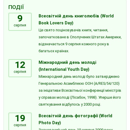
ПОДІЇ
9
Всесвітній день книголюбів (World
Book Lovers Day)
серпня
Це свято поціновувачів книги, читання,
започатковане в Сполучених Штатах Америки,
відзначається 9 серпня кожного року в
багатьох країнах.
12
Міжнародний день молоді
(International Youth Day)
серпня
Міжнародний день молоді було затверджено
Генеральною Асамблеєю ООН (A/RES/54/120)
за ініціативи Всесвітньої конференції міністрів
у справах молоді (Лісабон, 1998). Уперше його
святкування відбулось у 2000 році.
19
Всесвітній день фотографії (World
Photo Day)
серпня
Заснований цей день 19 серпня 2009 року