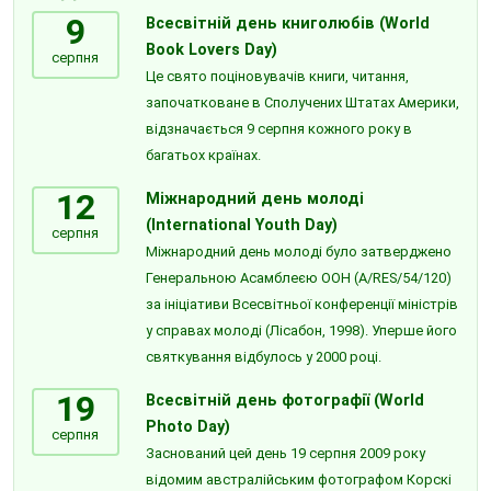
9
Всесвітній день книголюбів (World
Book Lovers Day)
серпня
Це свято поціновувачів книги, читання,
започатковане в Сполучених Штатах Америки,
відзначається 9 серпня кожного року в
багатьох країнах.
12
Міжнародний день молоді
(International Youth Day)
серпня
Міжнародний день молоді було затверджено
Генеральною Асамблеєю ООН (A/RES/54/120)
за ініціативи Всесвітньої конференції міністрів
у справах молоді (Лісабон, 1998). Уперше його
святкування відбулось у 2000 році.
19
Всесвітній день фотографії (World
Photo Day)
серпня
Заснований цей день 19 серпня 2009 року
відомим австралійським фотографом Корскі