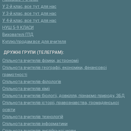
У 2-й клас, все тут для нас
У 3-й клас, все тут для нас
У 4-й клас, все тут для нас
НУШ 5-9 КЛАСИ
Вихователі ГПД
Куплю/продам:все для вчителя
ДРУЖНІ ГРУПИ (ТЕЛЕГРАМ):
Спільнота вчителів фізики, астрономії
Спільнота вчителів географії, економіки, фінансової
грамотності
Спільнота вчителів-філологів
Спільнота вчителів хімії
Спільнота вчителів біології, довкілля, пізнаємо природу, ЗБД
Спільнота вчителів історії, правознавства, громадянської
освіти
Спільнота вчителів технологій
Спільнота вчителів інформатики
Спільнота вчителів англійської мови