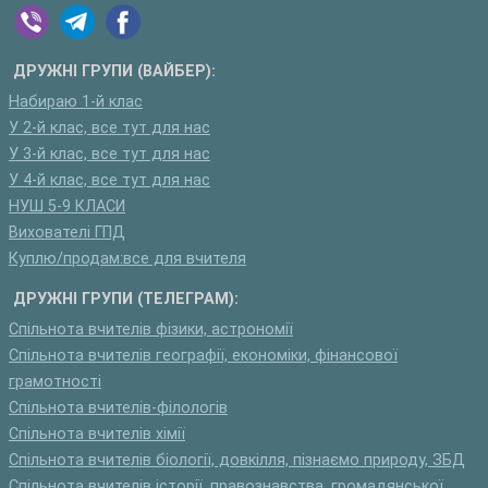
ДРУЖНІ ГРУПИ (ВАЙБЕР):
Набираю 1-й клас
У 2-й клас, все тут для нас
У 3-й клас, все тут для нас
У 4-й клас, все тут для нас
НУШ 5-9 КЛАСИ
Вихователі ГПД
Куплю/продам:все для вчителя
ДРУЖНІ ГРУПИ (ТЕЛЕГРАМ):
Спільнота вчителів фізики, астрономії
Спільнота вчителів географії, економіки, фінансової
грамотності
Спільнота вчителів-філологів
Спільнота вчителів хімії
Спільнота вчителів біології, довкілля, пізнаємо природу, ЗБД
Спільнота вчителів історії, правознавства, громадянської