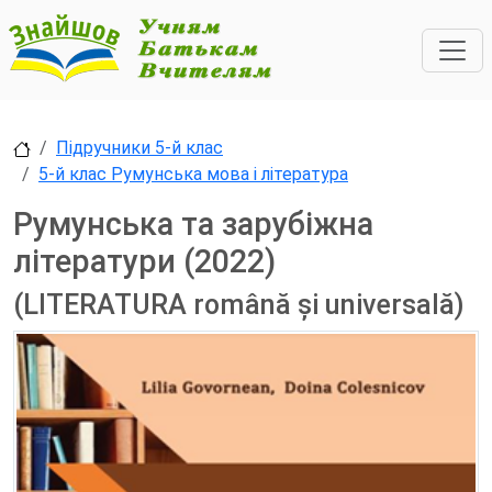
Підручники 5-й клас
5-й клас Румунська мова і література
Румунська та зарубіжна
літератури (2022)
(LITERATURA română și universală)