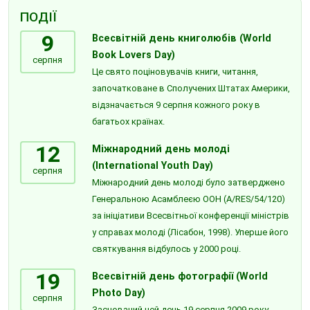
ПОДІЇ
9
Всесвітній день книголюбів (World
Book Lovers Day)
серпня
Це свято поціновувачів книги, читання,
започатковане в Сполучених Штатах Америки,
відзначається 9 серпня кожного року в
багатьох країнах.
12
Міжнародний день молоді
(International Youth Day)
серпня
Міжнародний день молоді було затверджено
Генеральною Асамблеєю ООН (A/RES/54/120)
за ініціативи Всесвітньої конференції міністрів
у справах молоді (Лісабон, 1998). Уперше його
святкування відбулось у 2000 році.
19
Всесвітній день фотографії (World
Photo Day)
серпня
Заснований цей день 19 серпня 2009 року