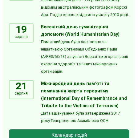
відомим австралійським фотографом Корскі
Ара. Подію вперше відсвяткували у 2010 році.
19
Всесвітній день гуманітарної
допомоги (World Humanitarian Day)
серпня
Пам’ятний день було засновано за
ініціативою Організації Об’єднаних Націй
(A/RES/63/13) за участі Всесвітньої організації
охорони здоров’я та інших міжнародних
організацій.
21
Міжнародний день пам’яті та
поминання жертв тероризму
серпня
(International Day of Remembrance and
Tribute to the Victims of Terrorism)
Дата вшанування була затверджена 2017
року Генеральною Асамблеєю ООН.
Календар подій