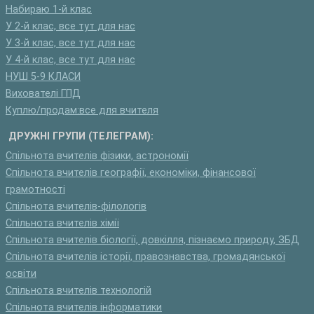
Набираю 1-й клас
У 2-й клас, все тут для нас
У 3-й клас, все тут для нас
У 4-й клас, все тут для нас
НУШ 5-9 КЛАСИ
Вихователі ГПД
Куплю/продам:все для вчителя
ДРУЖНІ ГРУПИ (ТЕЛЕГРАМ):
Спільнота вчителів фізики, астрономії
Спільнота вчителів географії, економіки, фінансової
грамотності
Спільнота вчителів-філологів
Спільнота вчителів хімії
Спільнота вчителів біології, довкілля, пізнаємо природу, ЗБД
Спільнота вчителів історії, правознавства, громадянської
освіти
Спільнота вчителів технологій
Спільнота вчителів інформатики