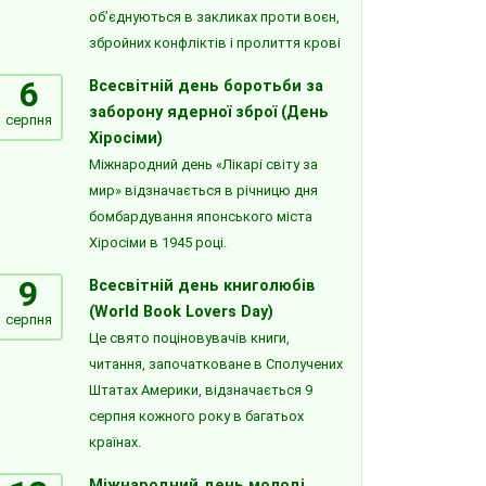
об’єднуються в закликах проти воєн,
збройних конфліктів і пролиття крові
6
Всесвітній день боротьби за
заборону ядерної зброї (День
серпня
Хіросіми)
Міжнародний день «Лікарі світу за
мир» відзначається в річницю дня
бомбардування японського міста
Хіросіми в 1945 році.
9
Всесвітній день книголюбів
(World Book Lovers Day)
серпня
Це свято поціновувачів книги,
читання, започатковане в Сполучених
Штатах Америки, відзначається 9
серпня кожного року в багатьох
країнах.
Міжнародний день молоді