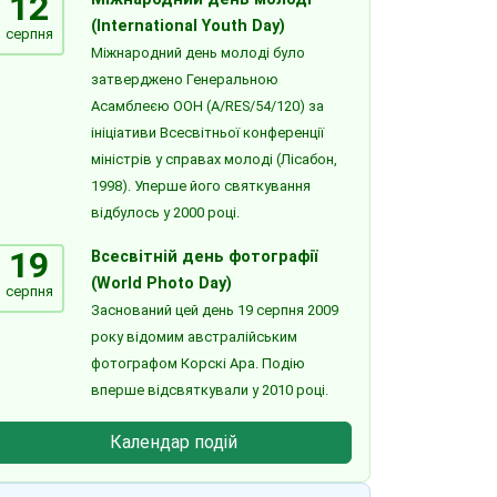
12
(International Youth Day)
серпня
Міжнародний день молоді було
затверджено Генеральною
Асамблеєю ООН (A/RES/54/120) за
ініціативи Всесвітньої конференції
міністрів у справах молоді (Лісабон,
1998). Уперше його святкування
відбулось у 2000 році.
19
Всесвітній день фотографії
(World Photo Day)
серпня
Заснований цей день 19 серпня 2009
року відомим австралійським
фотографом Корскі Ара. Подію
вперше відсвяткували у 2010 році.
Календар подій