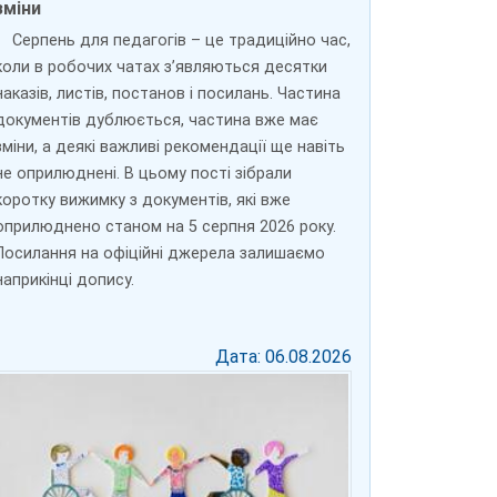
зміни
Серпень для педагогів – це традиційно час,
коли в робочих чатах з’являються десятки
наказів, листів, постанов і посилань. Частина
документів дублюється, частина вже має
зміни, а деякі важливі рекомендації ще навіть
не оприлюднені. В цьому пості зібрали
коротку вижимку з документів, які вже
оприлюднено станом на 5 серпня 2026 року.
Посилання на офіційні джерела залишаємо
наприкінці допису.
Дата: 06.08.2026