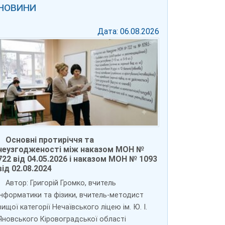
НОВИНИ
Дата: 06.08.2026
Основні протиріччя та
неузгодженості між наказом МОН №
722 від 04.05.2026 і наказом МОН № 1093
від 02.08.2024
Автор: Григорій Громко, вчитель
інформатики та фізики, вчитель-методист
вищої категорії Нечаївського ліцею ім. Ю. І.
Яновського Кіровоградської області