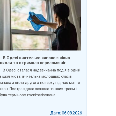
В Одесі вчителька випала з вікна
школи та отримала переломи ніг
В Одесі сталася надзвичайна подія в одній
із шкіл міста: вчителька молодших класів
випала з вікна другого поверху під час миття
вікон. Постраждала зазнала тяжких травм і
була терміново госпіталізована.
Дата: 06.08.2026