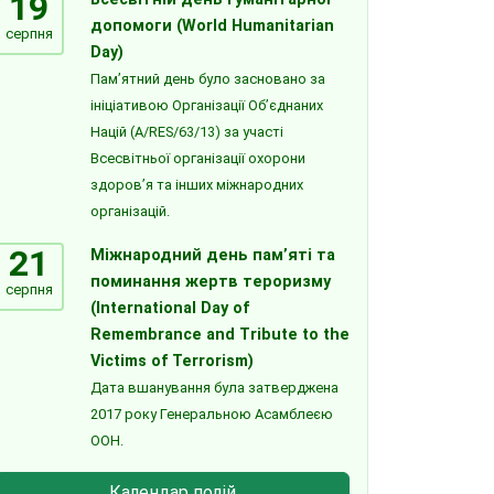
19
допомоги (World Humanitarian
серпня
Day)
Пам’ятний день було засновано за
ініціативою Організації Об’єднаних
Націй (A/RES/63/13) за участі
Всесвітньої організації охорони
здоров’я та інших міжнародних
організацій.
21
Міжнародний день пам’яті та
поминання жертв тероризму
серпня
(International Day of
Remembrance and Tribute to the
Victims of Terrorism)
Дата вшанування була затверджена
2017 року Генеральною Асамблеєю
ООН.
Календар подій