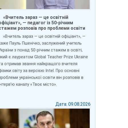
«Вчитель зараз — це освітній
офіціант», — педагог із 50-річним
стажем розповів про проблеми освіти
«Вчитель зараз — це освітній офіціант», —
каже Пауль Пшенічко, заслужений учитель
України з понад 50-річним стажем в освіті,
який є лауреатом Global Teacher Prize Ukraine
та отримав звання найкращого вчителя
фізики світу за версією Intel. Про основні
проблеми української освіти він розповів в
інтерв’ю каналу «Твоє місто».
Дата: 09.08.2026