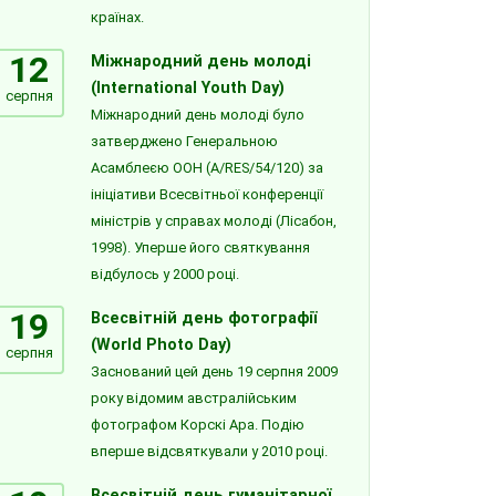
країнах.
12
Міжнародний день молоді
(International Youth Day)
серпня
Міжнародний день молоді було
затверджено Генеральною
Асамблеєю ООН (A/RES/54/120) за
ініціативи Всесвітньої конференції
міністрів у справах молоді (Лісабон,
1998). Уперше його святкування
відбулось у 2000 році.
19
Всесвітній день фотографії
(World Photo Day)
серпня
Заснований цей день 19 серпня 2009
року відомим австралійським
фотографом Корскі Ара. Подію
вперше відсвяткували у 2010 році.
Всесвітній день гуманітарної