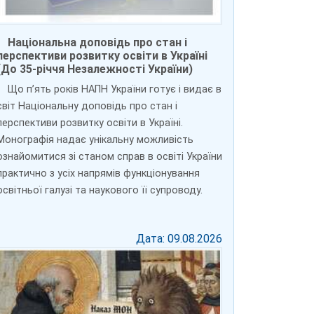
Національна доповідь про стан і
перспективи розвитку освіти в Україні
(До 35-річчя Незалежності України)
Що п’ять років НАПН України готує і видає в
світ Національну доповідь про стан і
перспективи розвитку освіти в Україні.
Монографія надає унікальну можливість
ознайомитися зі станом справ в освіті України
практично з усіх напрямів функціонування
освітньої галузі та наукового її супроводу.
Дата: 09.08.2026