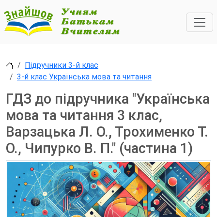
Підручники 3-й клас
3-й клас Українська мова та читання
ГДЗ до підручника "Українська
мова та читання 3 клас,
Варзацька Л. О., Трохименко Т.
О., Чипурко В. П." (частина 1)