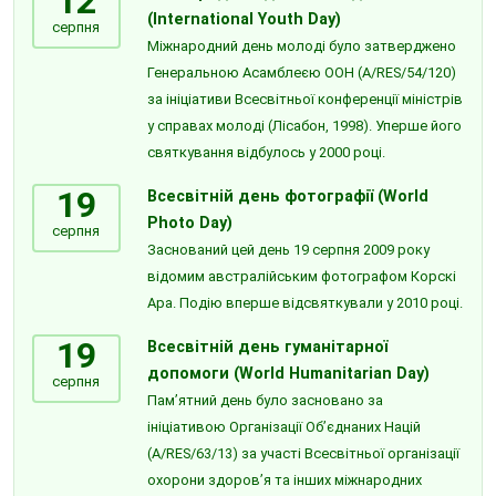
12
(International Youth Day)
серпня
Міжнародний день молоді було затверджено
Генеральною Асамблеєю ООН (A/RES/54/120)
за ініціативи Всесвітньої конференції міністрів
у справах молоді (Лісабон, 1998). Уперше його
святкування відбулось у 2000 році.
19
Всесвітній день фотографії (World
Photo Day)
серпня
Заснований цей день 19 серпня 2009 року
відомим австралійським фотографом Корскі
Ара. Подію вперше відсвяткували у 2010 році.
19
Всесвітній день гуманітарної
допомоги (World Humanitarian Day)
серпня
Пам’ятний день було засновано за
ініціативою Організації Об’єднаних Націй
(A/RES/63/13) за участі Всесвітньої організації
охорони здоров’я та інших міжнародних