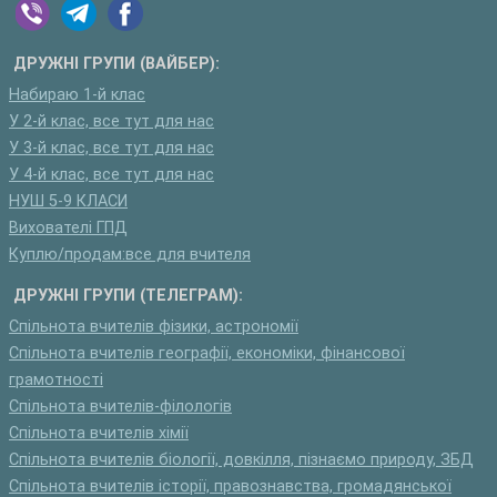
ДРУЖНІ ГРУПИ (ВАЙБЕР):
Набираю 1-й клас
У 2-й клас, все тут для нас
У 3-й клас, все тут для нас
У 4-й клас, все тут для нас
НУШ 5-9 КЛАСИ
Вихователі ГПД
Куплю/продам:все для вчителя
ДРУЖНІ ГРУПИ (ТЕЛЕГРАМ):
Спільнота вчителів фізики, астрономії
Спільнота вчителів географії, економіки, фінансової
грамотності
Спільнота вчителів-філологів
Спільнота вчителів хімії
Спільнота вчителів біології, довкілля, пізнаємо природу, ЗБД
Спільнота вчителів історії, правознавства, громадянської