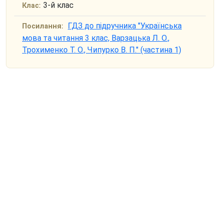
3-й клас
Клас:
ГДЗ до підручника "Українська
Посилання:
мова та читання 3 клас, Варзацька Л. О.,
Трохименко Т. О., Чипурко В. П." (частина 1)