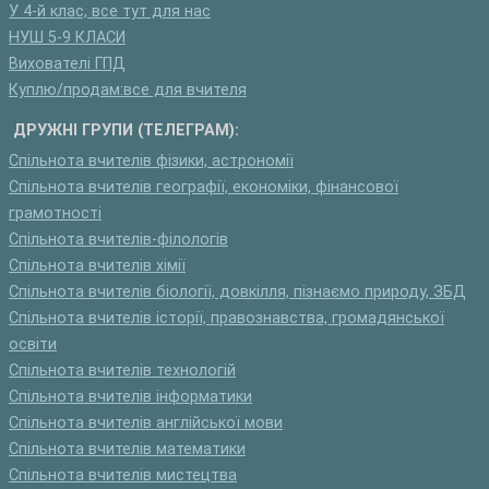
У 4-й клас, все тут для нас
НУШ 5-9 КЛАСИ
Вихователі ГПД
Куплю/продам:все для вчителя
ДРУЖНІ ГРУПИ (ТЕЛЕГРАМ):
Спільнота вчителів фізики, астрономії
Спільнота вчителів географії, економіки, фінансової
грамотності
Спільнота вчителів-філологів
Спільнота вчителів хімії
Спільнота вчителів біології, довкілля, пізнаємо природу, ЗБД
Спільнота вчителів історії, правознавства, громадянської
освіти
Спільнота вчителів технологій
Спільнота вчителів інформатики
Спільнота вчителів англійської мови
Спільнота вчителів математики
Спільнота вчителів мистецтва