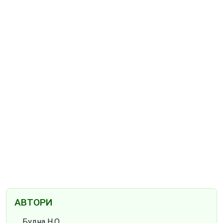
АВТОРИ
Будна Н.О.