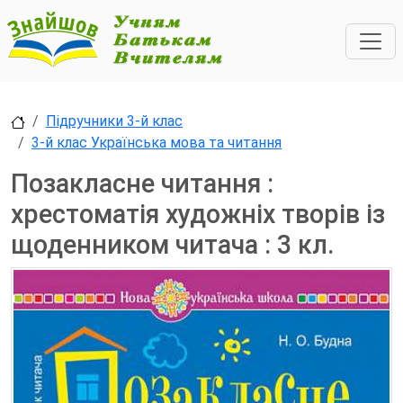
Підручники 3-й клас
3-й клас Українська мова та читання
Позакласне читання :
хрестоматія художнiх творiв із
щоденником читача : 3 кл.