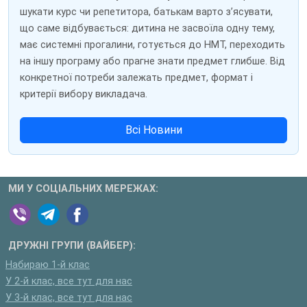
шукати курс чи репетитора, батькам варто з’ясувати,
що саме відбувається: дитина не засвоїла одну тему,
має системні прогалини, готується до НМТ, переходить
на іншу програму або прагне знати предмет глибше. Від
конкретної потреби залежать предмет, формат і
критерії вибору викладача.
Всі Новини
МИ У СОЦІАЛЬНИХ МЕРЕЖАХ:
ДРУЖНІ ГРУПИ (ВАЙБЕР):
Набираю 1-й клас
У 2-й клас, все тут для нас
У 3-й клас, все тут для нас