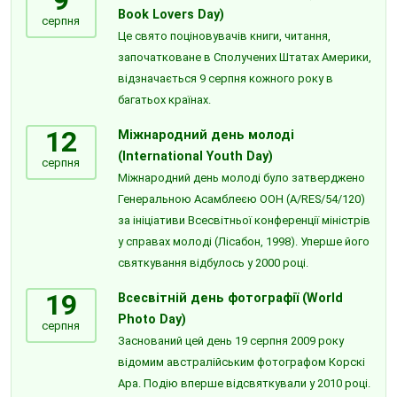
Book Lovers Day)
серпня
Це свято поціновувачів книги, читання,
започатковане в Сполучених Штатах Америки,
відзначається 9 серпня кожного року в
багатьох країнах.
12
Міжнародний день молоді
(International Youth Day)
серпня
Міжнародний день молоді було затверджено
Генеральною Асамблеєю ООН (A/RES/54/120)
за ініціативи Всесвітньої конференції міністрів
у справах молоді (Лісабон, 1998). Уперше його
святкування відбулось у 2000 році.
19
Всесвітній день фотографії (World
Photo Day)
серпня
Заснований цей день 19 серпня 2009 року
відомим австралійським фотографом Корскі
Ара. Подію вперше відсвяткували у 2010 році.