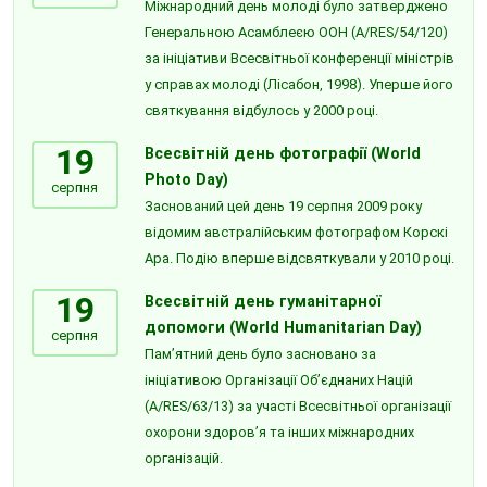
Міжнародний день молоді було затверджено
Генеральною Асамблеєю ООН (A/RES/54/120)
за ініціативи Всесвітньої конференції міністрів
у справах молоді (Лісабон, 1998). Уперше його
святкування відбулось у 2000 році.
19
Всесвітній день фотографії (World
Photo Day)
серпня
Заснований цей день 19 серпня 2009 року
відомим австралійським фотографом Корскі
Ара. Подію вперше відсвяткували у 2010 році.
19
Всесвітній день гуманітарної
допомоги (World Humanitarian Day)
серпня
Пам’ятний день було засновано за
ініціативою Організації Об’єднаних Націй
(A/RES/63/13) за участі Всесвітньої організації
охорони здоров’я та інших міжнародних
організацій.