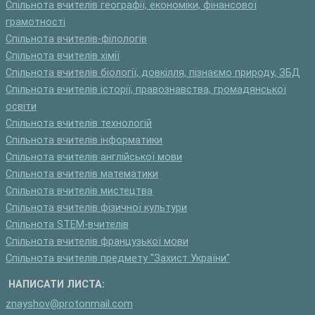
Спільнота вчителів географії, економіки, фінансової
грамотності
Спільнота вчителів-філологів
Спільнота вчителів хімії
Спільнота вчителів біології, довкілля, пізнаємо природу, ЗБД
Спільнота вчителів історії, правознавства, громадянської
освіти
Спільнота вчителів технологій
Спільнота вчителів інформатики
Спільнота вчителів англійської мови
Спільнота вчителів математики
Спільнота вчителів мистецтва
Спільнота вчителів фізичної культури
Спільнота STEM-вчителів
Спільнота вчителів французької мови
Спільнота вчителів предмету "Захист України"
НАПИСАТИ ЛИСТА:
znayshov@protonmail.com