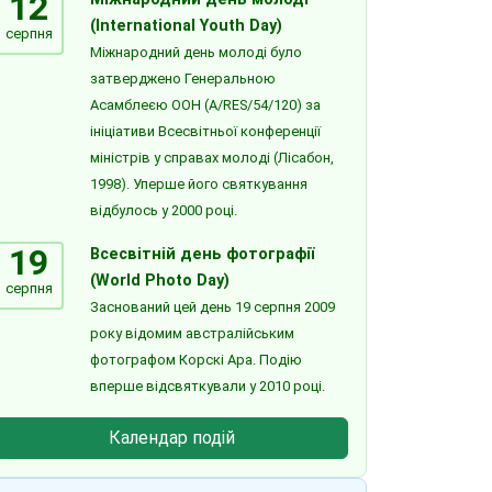
12
(International Youth Day)
серпня
Міжнародний день молоді було
затверджено Генеральною
Асамблеєю ООН (A/RES/54/120) за
ініціативи Всесвітньої конференції
міністрів у справах молоді (Лісабон,
1998). Уперше його святкування
відбулось у 2000 році.
19
Всесвітній день фотографії
(World Photo Day)
серпня
Заснований цей день 19 серпня 2009
року відомим австралійським
фотографом Корскі Ара. Подію
вперше відсвяткували у 2010 році.
Календар подій