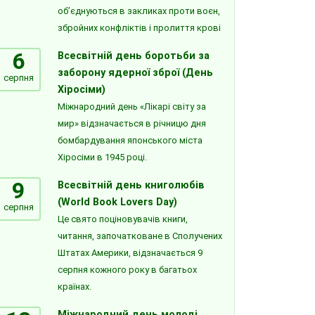
об’єднуються в закликах проти воєн,
збройних конфліктів і пролиття крові
6
Всесвітній день боротьби за
заборону ядерної зброї (День
серпня
Хіросіми)
Міжнародний день «Лікарі світу за
мир» відзначається в річницю дня
бомбардування японського міста
Хіросіми в 1945 році.
9
Всесвітній день книголюбів
(World Book Lovers Day)
серпня
Це свято поціновувачів книги,
читання, започатковане в Сполучених
Штатах Америки, відзначається 9
серпня кожного року в багатьох
країнах.
Міжнародний день молоді