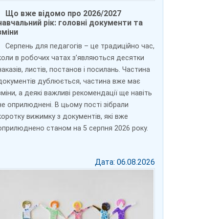
Що вже відомо про 2026/2027
навчальний рік: головні документи та
зміни
Серпень для педагогів – це традиційно час,
коли в робочих чатах з’являються десятки
наказів, листів, постанов і посилань. Частина
документів дублюється, частина вже має
зміни, а деякі важливі рекомендації ще навіть
не оприлюднені. В цьому пості зібрали
коротку вижимку з документів, які вже
оприлюднено станом на 5 серпня 2026 року.
Дата: 06.08.2026