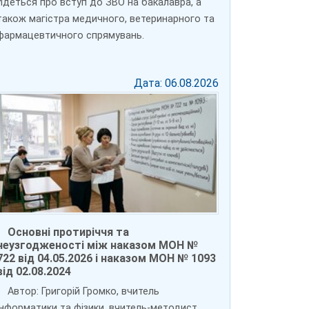
Йдеться про вступ до ЗВО на бакалавра, а
також магістра медичного, ветеринарного та
фармацевтичного спрямувань.
Дата: 06.08.2026
Основні протиріччя та
неузгодженості між наказом МОН №
722 від 04.05.2026 і наказом МОН № 1093
від 02.08.2024
Автор: Григорій Громко, вчитель
інформатики та фізики, вчитель-методист