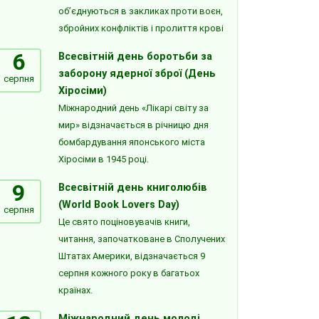
об’єднуються в закликах проти воєн,
збройних конфліктів і пролиття крові
6
Всесвітній день боротьби за
заборону ядерної зброї (День
серпня
Хіросіми)
Міжнародний день «Лікарі світу за
мир» відзначається в річницю дня
бомбардування японського міста
Хіросіми в 1945 році.
9
Всесвітній день книголюбів
(World Book Lovers Day)
серпня
Це свято поціновувачів книги,
читання, започатковане в Сполучених
Штатах Америки, відзначається 9
серпня кожного року в багатьох
країнах.
Міжнародний день молоді