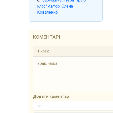
"Зарубіжна література 6
клас" Автор: Олена
Коваленко
КОМЕНТАРІ
тікгек
ьрашнаша
Додати коментар