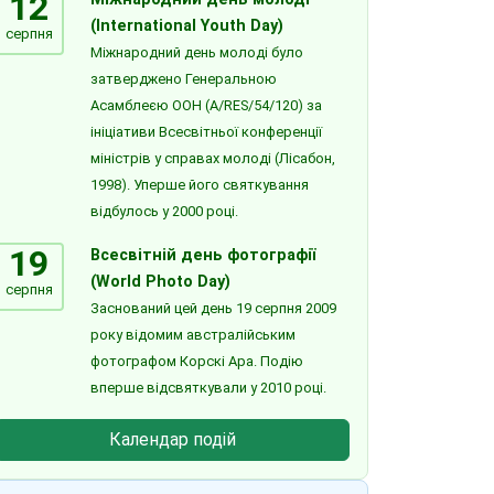
12
(International Youth Day)
серпня
Міжнародний день молоді було
затверджено Генеральною
Асамблеєю ООН (A/RES/54/120) за
ініціативи Всесвітньої конференції
міністрів у справах молоді (Лісабон,
1998). Уперше його святкування
відбулось у 2000 році.
19
Всесвітній день фотографії
(World Photo Day)
серпня
Заснований цей день 19 серпня 2009
року відомим австралійським
фотографом Корскі Ара. Подію
вперше відсвяткували у 2010 році.
Календар подій