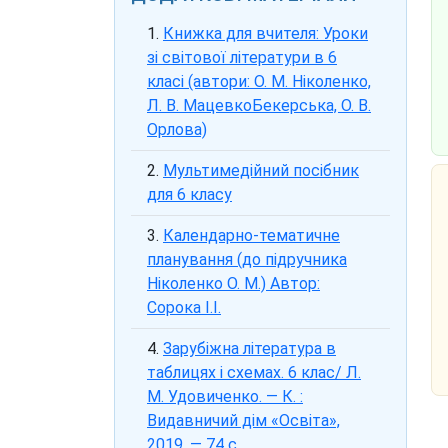
Книжка для вчителя: Уроки
зі світової літератури в 6
класі (автори: О. М. Ніколенко,
Л. В. МацевкоБекерська, О. В.
Орлова)
Мультимедійний посібник
для 6 класу
Календарно-тематичне
планування (до підручника
Ніколенко О. М.) Автор:
Сорока І.І.
Зарубіжна література в
таблицях і схемах. 6 клас/ Л.
М. Удовиченко. — К. :
Видавничий дім «Освіта»,
2019. — 74 с.