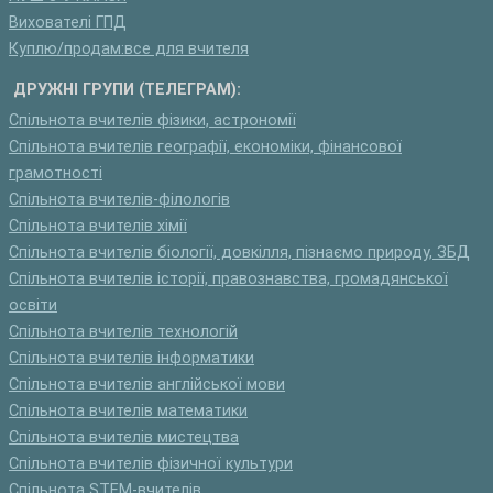
Вихователі ГПД
Куплю/продам:все для вчителя
ДРУЖНІ ГРУПИ (ТЕЛЕГРАМ):
Спільнота вчителів фізики, астрономії
Спільнота вчителів географії, економіки, фінансової
грамотності
Спільнота вчителів-філологів
Спільнота вчителів хімії
Спільнота вчителів біології, довкілля, пізнаємо природу, ЗБД
Спільнота вчителів історії, правознавства, громадянської
освіти
Спільнота вчителів технологій
Спільнота вчителів інформатики
Спільнота вчителів англійської мови
Спільнота вчителів математики
Спільнота вчителів мистецтва
Спільнота вчителів фізичної культури
Спільнота STEM-вчителів