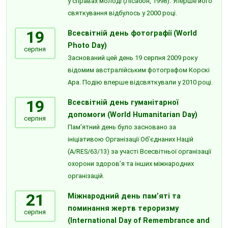
у справах молоді (Лісабон, 1998). Уперше його
святкування відбулось у 2000 році.
19
Всесвітній день фотографії (World
Photo Day)
серпня
Заснований цей день 19 серпня 2009 року
відомим австралійським фотографом Корскі
Ара. Подію вперше відсвяткували у 2010 році.
19
Всесвітній день гуманітарної
допомоги (World Humanitarian Day)
серпня
Пам’ятний день було засновано за
ініціативою Організації Об’єднаних Націй
(A/RES/63/13) за участі Всесвітньої організації
охорони здоров’я та інших міжнародних
організацій.
21
Міжнародний день пам’яті та
поминання жертв тероризму
серпня
(International Day of Remembrance and