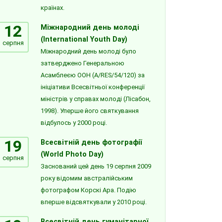
країнах.
12
Міжнародний день молоді
(International Youth Day)
серпня
Міжнародний день молоді було
затверджено Генеральною
Асамблеєю ООН (A/RES/54/120) за
ініціативи Всесвітньої конференції
міністрів у справах молоді (Лісабон,
1998). Уперше його святкування
відбулось у 2000 році.
19
Всесвітній день фотографії
(World Photo Day)
серпня
Заснований цей день 19 серпня 2009
року відомим австралійським
фотографом Корскі Ара. Подію
вперше відсвяткували у 2010 році.
Всесвітній день гуманітарної