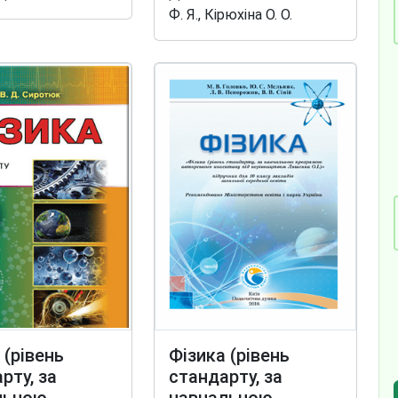
Ф. Я., Кірюхіна О. О.
 (рівень
Фізика (рівень
рту, за
стандарту, за