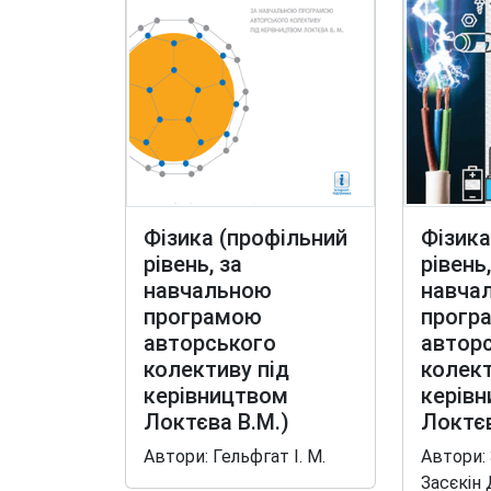
Фізика (профільний
Фізика
рівень, за
рівень,
навчальною
навча
програмою
прогр
авторського
автор
колективу під
колект
керівництвом
керів
Локтєва В.М.)
Локтєв
Автори: Гельфгат І. М.
Автори: 
Засєкін 