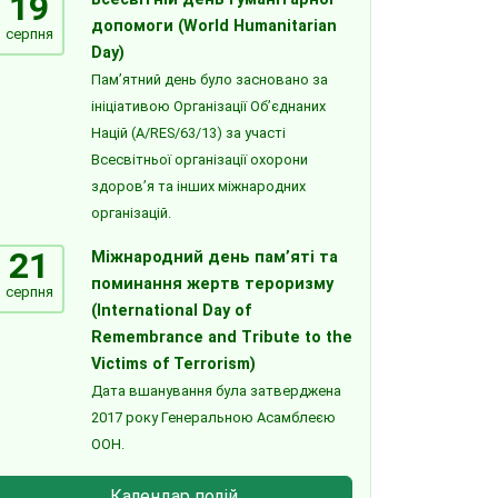
19
допомоги (World Humanitarian
серпня
Day)
Пам’ятний день було засновано за
ініціативою Організації Об’єднаних
Націй (A/RES/63/13) за участі
Всесвітньої організації охорони
здоров’я та інших міжнародних
організацій.
21
Міжнародний день пам’яті та
поминання жертв тероризму
серпня
(International Day of
Remembrance and Tribute to the
Victims of Terrorism)
Дата вшанування була затверджена
2017 року Генеральною Асамблеєю
ООН.
Календар подій