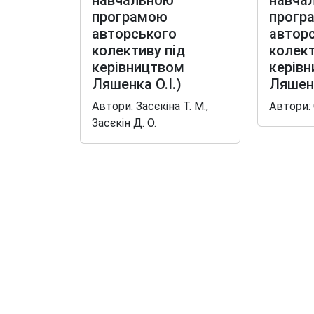
навчальною
навча
програмою
прогр
авторського
автор
колективу під
колект
керівництвом
керів
Ляшенка О.І.)
Ляшенк
Автори: Засєкіна Т. М.,
Автори:
Засєкін Д. О.