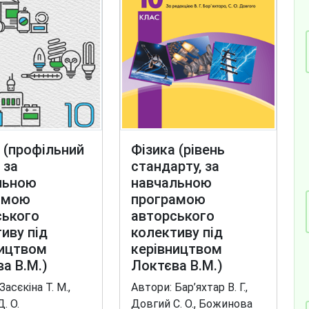
 (профільний
Фізика (рівень
 за
стандарту, за
льною
навчальною
амою
програмою
ського
авторського
иву під
колективу під
ництвом
керівництвом
а В.М.)
Локтєва В.М.)
Засєкіна Т. М.,
Автори: Бар’яхтар В. Г.,
Д. О.
Довгий С. О., Божинова