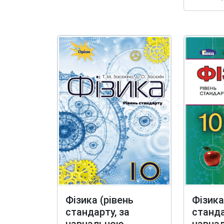
Фізика (рівень
Фізика
стандарту, за
станда