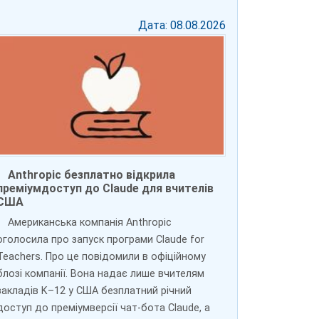
Дата: 08.08.2026
Anthropic безплатно відкрила
преміумдоступ до Claude для вчителів
США
Американська компанія Anthropic
оголосила про запуск програми Claude for
Teachers. Про це повідомили в офіційному
блозі компанії. Вона надає лише вчителям
закладів K–12 у США безплатний річний
доступ до преміумверсії чат-бота Claude, а