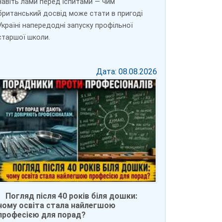
навіть лами перед іспитами — чим
британський досвід може стати в пригоді
Україні напередодні запуску профільної
старшої школи.
Дата: 08.08.2026
Погляд після 40 років біля дошки:
чому освіта стала найлегшою
професією для порад?