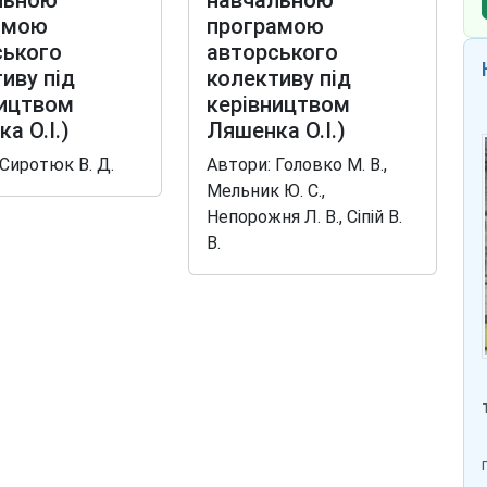
льною
навчальною
амою
програмою
ського
авторського
иву під
колективу під
ництвом
керівництвом
а О.І.)
Ляшенка О.І.)
 Сиротюк В. Д.
Автори: Головко М. В.,
Мельник Ю. С.,
Непорожня Л. В., Сіпій В.
В.