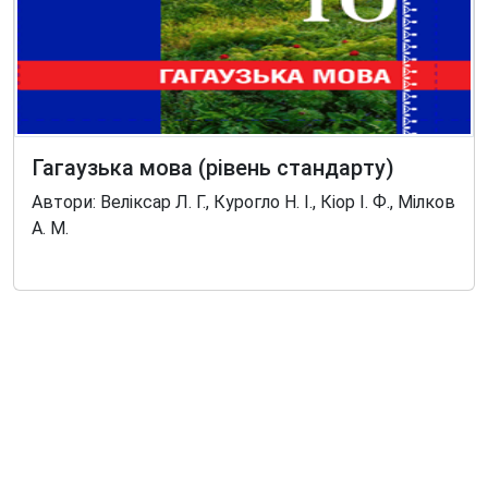
Гагаузька мова (рівень стандарту)
Автори: Веліксар Л. Г., Курогло Н. І., Кіор І. Ф., Мілков
А. М.