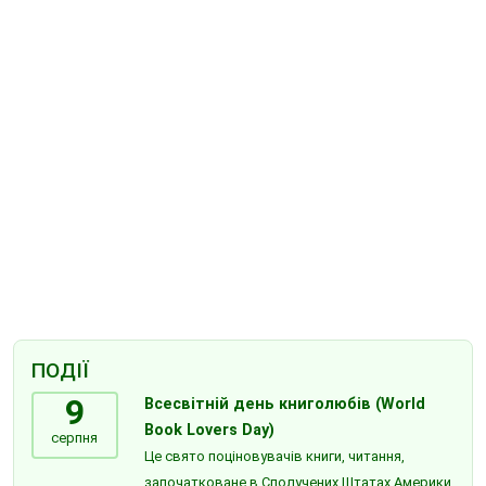
ПОДІЇ
9
Всесвітній день книголюбів (World
Book Lovers Day)
серпня
Це свято поціновувачів книги, читання,
започатковане в Сполучених Штатах Америки,