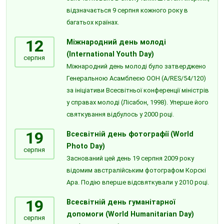
відзначається 9 серпня кожного року в
багатьох країнах.
12
Міжнародний день молоді
(International Youth Day)
серпня
Міжнародний день молоді було затверджено
Генеральною Асамблеєю ООН (A/RES/54/120)
за ініціативи Всесвітньої конференції міністрів
у справах молоді (Лісабон, 1998). Уперше його
святкування відбулось у 2000 році.
19
Всесвітній день фотографії (World
Photo Day)
серпня
Заснований цей день 19 серпня 2009 року
відомим австралійським фотографом Корскі
Ара. Подію вперше відсвяткували у 2010 році.
19
Всесвітній день гуманітарної
допомоги (World Humanitarian Day)
серпня