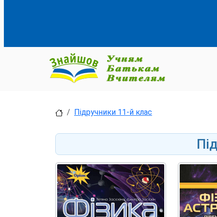
Підручники 11-й клас
Пі