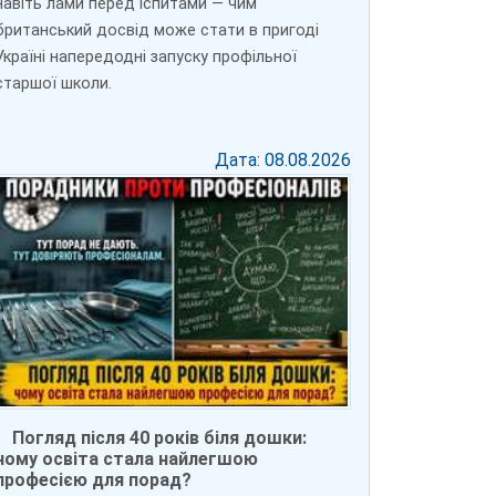
навіть лами перед іспитами — чим
британський досвід може стати в пригоді
Україні напередодні запуску профільної
старшої школи.
Дата: 08.08.2026
Погляд після 40 років біля дошки:
чому освіта стала найлегшою
професією для порад?