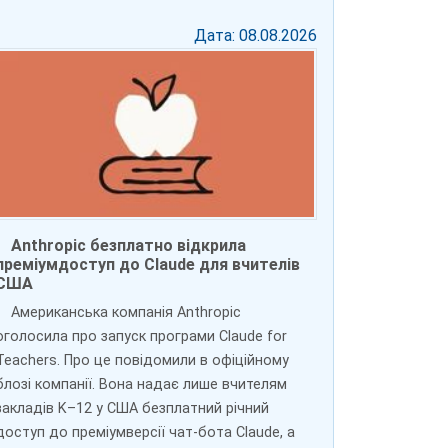
Дата: 08.08.2026
Anthropic безплатно відкрила
преміумдоступ до Claude для вчителів
США
Американська компанія Anthropic
оголосила про запуск програми Claude for
Teachers. Про це повідомили в офіційному
блозі компанії. Вона надає лише вчителям
закладів K–12 у США безплатний річний
доступ до преміумверсії чат-бота Claude, а