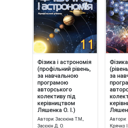
Фізика і астрономія
Фізика
(профільний рівень,
(рівен
за навчальною
за на
програмою
прогр
авторського
автор
колективу під
колект
керівництвом
керів
Ляшенка О. І.)
Ляшенк
Автори: Засєкіна Т.М.,
Автори: 
Засєкін Д. О.
Крячко І