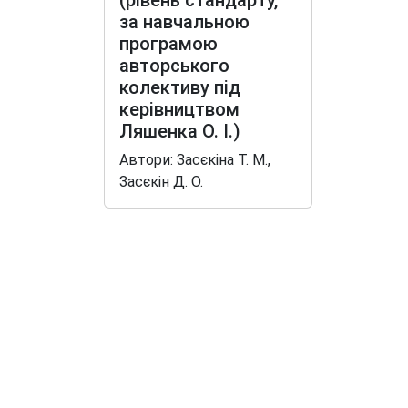
(рівень стандарту,
за навчальною
програмою
авторського
колективу під
керівництвом
Ляшенка О. І.)
Автори: Засєкіна Т. М.,
Засєкін Д. О.