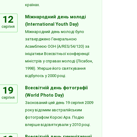
країнах.
12
Міжнародний день молоді
(International Youth Day)
серпня
Міжнародний день молоді було
затверджено Генеральною
Асамблеєю ООН (A/RES/54/120) за
ініціативи Всесвітньої конференції
міністрів у справах молоді (Лісабон,
1998). Уперше його святкування
відбулось у 2000 році.
19
Всесвітній день фотографії
(World Photo Day)
серпня
Заснований цей день 19 серпня 2009
року відомим австралійським
фотографом Корскі Ара. Подію
вперше відсвяткували у 2010 році.
Всесвітній день гуманітарної