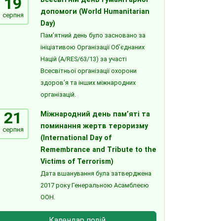
19
допомоги (World Humanitarian
серпня
Day)
Пам’ятний день було засновано за
ініціативою Організації Об’єднаних
Націй (A/RES/63/13) за участі
Всесвітньої організації охорони
здоров’я та інших міжнародних
організацій.
21
Міжнародний день пам’яті та
поминання жертв тероризму
серпня
(International Day of
Remembrance and Tribute to the
Victims of Terrorism)
Дата вшанування була затверджена
2017 року Генеральною Асамблеєю
ООН.
Календар подій