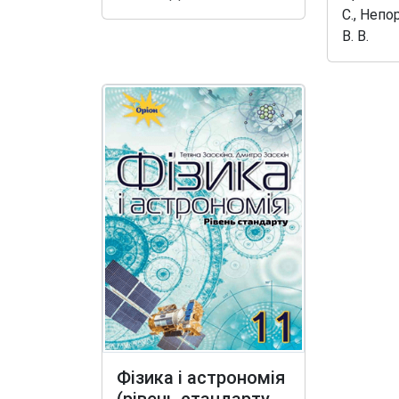
С., Непор
В. В.
Фізика і астрономія