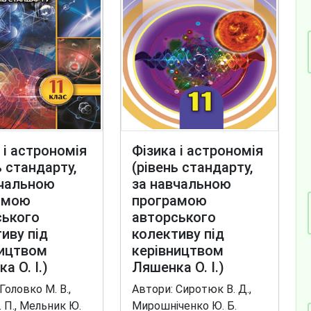
 і астрономія
Фізика і астрономія
ь стандарту,
(рівень стандарту,
вчальною
за навчальною
амою
програмою
ського
авторського
иву під
колективу під
ництвом
керівництвом
а О. І.)
Ляшенка О. І.)
Головко М. В.,
Автори: Сиротюк В. Д.,
. П., Мельник Ю.
Мирошніченко Ю. Б.