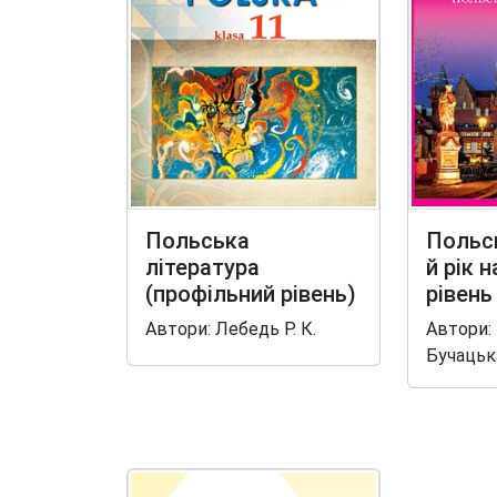
Польська
Польсь
література
й рік 
(профільний рівень)
рівень
Автори: Лебедь Р. К.
Автори: 
Бучацька