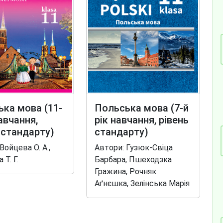
ка мова (11-
Польська мова (7-й
навчання,
рік навчання, рівень
 стандарту)
стандарту)
Войцева О. А.,
Автори: Гузюк-Свіца
 Т. Г.
Барбара, Пшеходзка
Гражина, Рочняк
Аґнєшка, Зелінська Марія