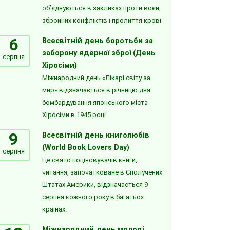
об’єднуються в закликах проти воєн,
збройних конфліктів і пролиття крові
6
Всесвітній день боротьби за
заборону ядерної зброї (День
серпня
Хіросіми)
Міжнародний день «Лікарі світу за
мир» відзначається в річницю дня
бомбардування японського міста
Хіросіми в 1945 році.
9
Всесвітній день книголюбів
(World Book Lovers Day)
серпня
Це свято поціновувачів книги,
читання, започатковане в Сполучених
Штатах Америки, відзначається 9
серпня кожного року в багатьох
країнах.
Міжнародний день молоді