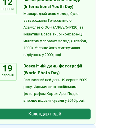
12
(International Youth Day)
серпня
Міжнародний день молоді було
затверджено Генеральною
Асамблеєю ООН (A/RES/54/120) за
ініціативи Всесвітньої конференції
міністрів у справах молоді (Лісабон,
1998). Уперше його святкування
відбулось у 2000 році.
19
Всесвітній день фотографії
(World Photo Day)
серпня
Заснований цей день 19 серпня 2009
року відомим австралійським
фотографом Корскі Ара. Подію
вперше відсвяткували у 2010 році.
Календар подій