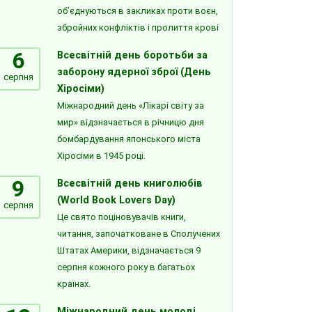
об’єднуються в закликах проти воєн,
збройних конфліктів і пролиття крові
6
Всесвітній день боротьби за
заборону ядерної зброї (День
серпня
Хіросіми)
Міжнародний день «Лікарі світу за
мир» відзначається в річницю дня
бомбардування японського міста
Хіросіми в 1945 році.
9
Всесвітній день книголюбів
(World Book Lovers Day)
серпня
Це свято поціновувачів книги,
читання, започатковане в Сполучених
Штатах Америки, відзначається 9
серпня кожного року в багатьох
країнах.
Міжнародний день молоді