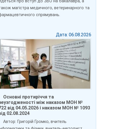
Йдеться про вступ до ЗВО на бакалавра, а
також магістра медичного, ветеринарного та
фармацевтичного спрямувань.
Дата: 06.08.2026
Основні протиріччя та
неузгодженості між наказом МОН №
722 від 04.05.2026 і наказом МОН № 1093
від 02.08.2024
Автор: Григорій Громко, вчитель
інформатики та фізики, вчитель-методист