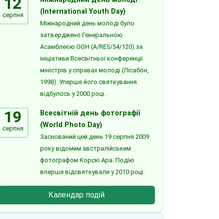
12
(International Youth Day)
серпня
Міжнародний день молоді було
затверджено Генеральною
Асамблеєю ООН (A/RES/54/120) за
ініціативи Всесвітньої конференції
міністрів у справах молоді (Лісабон,
1998). Уперше його святкування
відбулось у 2000 році.
19
Всесвітній день фотографії
(World Photo Day)
серпня
Заснований цей день 19 серпня 2009
року відомим австралійським
фотографом Корскі Ара. Подію
вперше відсвяткували у 2010 році.
Календар подій