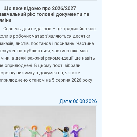
Що вже відомо про 2026/2027
навчальний рік: головні документи та
зміни
Серпень для педагогів – це традиційно час,
коли в робочих чатах з’являються десятки
наказів, листів, постанов і посилань. Частина
документів дублюється, частина вже має
зміни, а деякі важливі рекомендації ще навіть
не оприлюднені. В цьому пості зібрали
коротку вижимку з документів, які вже
оприлюднено станом на 5 серпня 2026 року.
Дата: 06.08.2026