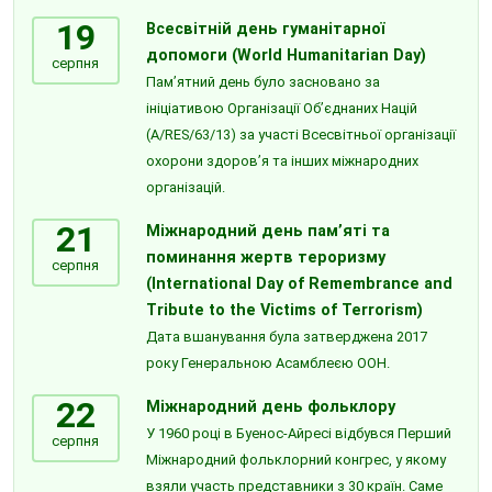
19
Всесвітній день гуманітарної
допомоги (World Humanitarian Day)
серпня
Пам’ятний день було засновано за
ініціативою Організації Об’єднаних Націй
(A/RES/63/13) за участі Всесвітньої організації
охорони здоров’я та інших міжнародних
організацій.
21
Міжнародний день пам’яті та
поминання жертв тероризму
серпня
(International Day of Remembrance and
Tribute to the Victims of Terrorism)
Дата вшанування була затверджена 2017
року Генеральною Асамблеєю ООН.
22
Міжнародний день фольклору
У 1960 році в Буенос-Айресі відбувся Перший
серпня
Міжнародний фольклорний конгрес, у якому
взяли участь представники з 30 країн. Саме