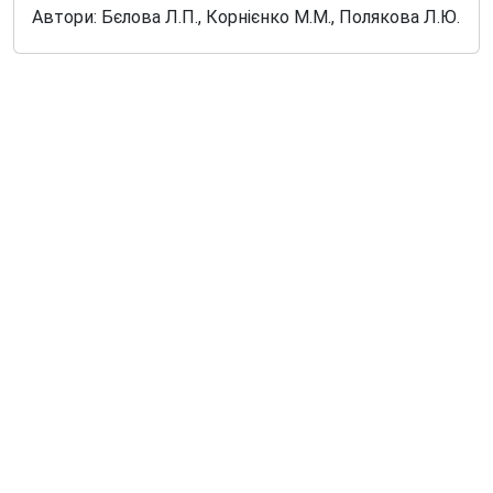
Автори: Бєлова Л.П., Корнієнко М.М., Полякова Л.Ю.