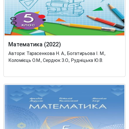
Математика (2022)
Автори: Тарасенкова Н. А., Богатирьова І. М.,
Коломієць О.М., Сердюк З.О., Рудніцька Ю.В.