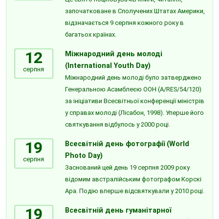
започатковане в Сполучених Штатах Америки,
відзначається 9 серпня кожного року в
багатьох країнах.
12
Міжнародний день молоді
(International Youth Day)
серпня
Міжнародний день молоді було затверджено
Генеральною Асамблеєю ООН (A/RES/54/120)
за ініціативи Всесвітньої конференції міністрів
у справах молоді (Лісабон, 1998). Уперше його
святкування відбулось у 2000 році.
19
Всесвітній день фотографії (World
Photo Day)
серпня
Заснований цей день 19 серпня 2009 року
відомим австралійським фотографом Корскі
Ара. Подію вперше відсвяткували у 2010 році.
19
Всесвітній день гуманітарної