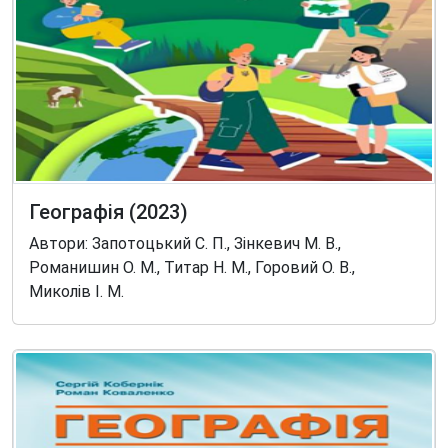
Географія (2023)
Автори: Запотоцький С. П., Зінкевич М. В.,
Романишин О. М., Титар Н. М., Горовий О. В.,
Миколів І. М.