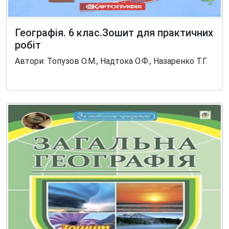
Географія. 6 клас.Зошит для практичних
робіт
Автори: Топузов О.М., Надтока О.Ф., Назаренко Т.Г.