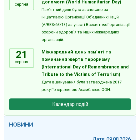
допомоги (World Humanitarian Day)
серпня
Пам’ятний день було засновано за
ініціативою Організації Об’єднаних Націй
(A/RES/63/13) за участі Всесвітньої організації
охорони здоров’я та інших міжнародних
організацій.
21
Міжнародний день пам’яті та
поминання жертв тероризму
серпня
(International Day of Remembrance and
Tribute to the Victims of Terrorism)
Дата вшанування була затверджена 2017
року Генеральною Асамблеєю ООН.
Календар подій
НОВИНИ
Дата: 09.08.2026