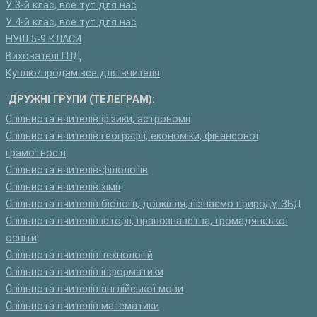
У 3-й клас, все тут для нас
У 4-й клас, все тут для нас
НУШ 5-9 КЛАСИ
Вихователі ГПД
Куплю/продам:все для вчителя
ДРУЖНІ ГРУПИ (ТЕЛЕГРАМ):
Спільнота вчителів фізики, астрономії
Спільнота вчителів географії, економіки, фінансової
грамотності
Спільнота вчителів-філологів
Спільнота вчителів хімії
Спільнота вчителів біології, довкілля, пізнаємо природу, ЗБД
Спільнота вчителів історії, правознавства, громадянської
освіти
Спільнота вчителів технологій
Спільнота вчителів інформатики
Спільнота вчителів англійської мови
Спільнота вчителів математики