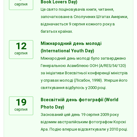
Book Lovers Day)
серпня
Це свято поціновувачів книги, читання,
започатковане в Сполучених Штатах Америки,
відзначається 9 серпня кожного року в
багатьох країнах.
12
Міжнародний день молоді
(International Youth Day)
серпня
Міжнародний день молоді було затверджено
Генеральною Асамблеєю ООН (A/RES/54/120)
за ініціативи Всесвітньої конференції міністрів
у справах молоді (Лісабон, 1998). Уперше його
святкування відбулось у 2000 році.
19
Всесвітній день фотографії (World
Photo Day)
серпня
Заснований цей день 19 серпня 2009 року
відомим австралійським фотографом Корскі
Ара. Подію вперше відсвяткували у 2010 році.