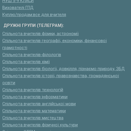
НУШ 5-9 КЛАСИ
Вихователі ГПД
Куплю/продам:все для вчителя
ДРУЖНІ ГРУПИ (ТЕЛЕГРАМ):
Спільнота вчителів фізики, астрономії
Спільнота вчителів географії, економіки, фінансової
грамотності
Спільнота вчителів-філологів
Спільнота вчителів хімії
Спільнота вчителів біології, довкілля, пізнаємо природу, ЗБД
Спільнота вчителів історії, правознавства, громадянської
освіти
Спільнота вчителів технологій
Спільнота вчителів інформатики
Спільнота вчителів англійської мови
Спільнота вчителів математики
Спільнота вчителів мистецтва
Спільнота вчителів фізичної культури