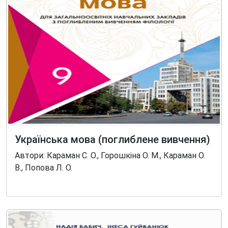
Українська мова (поглиблене вивчення)
Автори: Караман С. О., Горошкіна О. М., Караман О.
В., Попова Л. О.