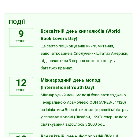
ПОДІЇ
9
Всесвітній день книголюбів (World
Book Lovers Day)
серпня
Це свято поціновувачів книги, читання,
започатковане в Сполучених Штатах Америки,
відзначається 9 серпня кожного року в
багатьох країнах.
12
Міжнародний день молоді
(International Youth Day)
серпня
Міжнародний день молоді було затверджено
Генеральною Асамблеєю ООН (A/RES/54/120)
за ініціативи Всесвітньої конференції міністрів
у справах молоді (Лісабон, 1998). Уперше його
святкування відбулось у 2000 році.
Всесвітній день фотографії (World