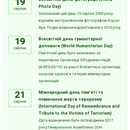
19
Photo Day)
серпня
Заснований цей день 19 серпня 2009 року
відомим австралійським фотографом Корскі
Ара. Подію вперше відсвяткували у 2010 році.
19
Всесвітній день гуманітарної
допомоги (World Humanitarian Day)
серпня
Пам’ятний день було засновано за
ініціативою Організації Об’єднаних Націй
(A/RES/63/13) за участі Всесвітньої організації
охорони здоров’я та інших міжнародних
організацій.
21
Міжнародний день пам’яті та
поминання жертв тероризму
серпня
(International Day of Remembrance and
Tribute to the Victims of Terrorism)
Дата вшанування була затверджена 2017
року Генеральною Асамблеєю ООН.